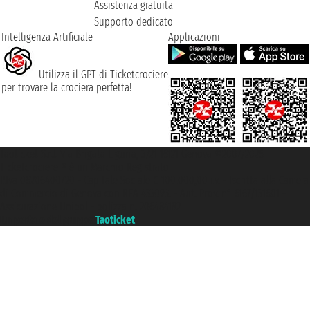
Assistenza gratuita
Supporto dedicato
Intelligenza Artificiale
Applicazioni
Utilizza il GPT di Ticketcrociere
per trovare la crociera perfetta!
Taoticket S.r.l. Via Brigata Liguria, 3/21 16121 Genova ©2007/2026 -
Ticketcrociere ® è un Marchio Registrato
P.Iva 06206400720 - Capitale Sociale € 100.000,00 i.v. - Iscritta alla Camera
di Commercio di Genova con REA 433093. - Aut. Prov. n° 6167/131601 -
Assicurazione Unipol - polizza n. 206484182
Un portale del gruppo
Taoticket