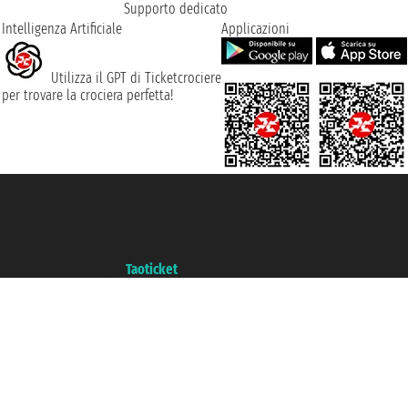
Supporto dedicato
Intelligenza Artificiale
Applicazioni
Utilizza il GPT di Ticketcrociere
per trovare la crociera perfetta!
Taoticket S.r.l. Via Brigata Liguria, 3/21 16121 Genova ©2007/2026 -
Ticketcrociere ® è un Marchio Registrato
P.Iva 06206400720 - Capitale Sociale € 100.000,00 i.v. - Iscritta alla Camera
di Commercio di Genova con REA 433093. - Aut. Prov. n° 6167/131601 -
Assicurazione Unipol - polizza n. 206484182
Un portale del gruppo
Taoticket