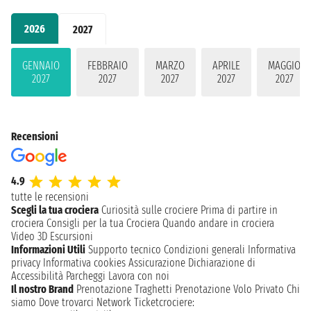
2026
2027
GENNAIO
FEBBRAIO
MARZO
APRILE
MAGGIO
2027
2027
2027
2027
2027
Recensioni
4.9
tutte le recensioni
Scegli la tua crociera
Curiosità sulle crociere
Prima di partire in
crociera
Consigli per la tua Crociera
Quando andare in crociera
Video 3D
Escursioni
Informazioni Utili
Supporto tecnico
Condizioni generali
Informativa
privacy
Informativa cookies
Assicurazione
Dichiarazione di
Accessibilità
Parcheggi
Lavora con noi
Il nostro Brand
Prenotazione Traghetti
Prenotazione Volo Privato
Chi
siamo
Dove trovarci
Network
Ticketcrociere: