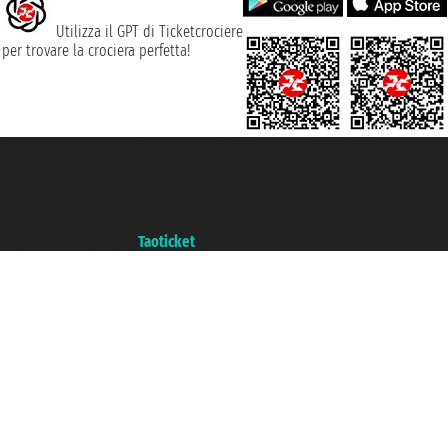
Utilizza il GPT di Ticketcrociere
per trovare la crociera perfetta!
Taoticket S.r.l. Via Brigata Liguria, 3/21 16121 Genova ©2007/2026 -
Ticketcrociere ® è un Marchio Registrato
P.Iva 06206400720 - Capitale Sociale € 100.000,00 i.v. - Iscritta alla Camera
di Commercio di Genova con REA 433093. - Aut. Prov. n° 6167/131601 -
Assicurazione Unipol - polizza n. 206484182
Un portale del gruppo
Taoticket