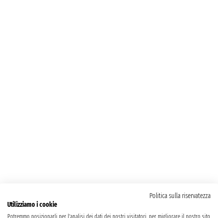
Politica sulla riservatezza
Utilizziamo i cookie
Potremmo posizionarli per l'analisi dei dati dei nostri visitatori, per migliorare il nostro sito