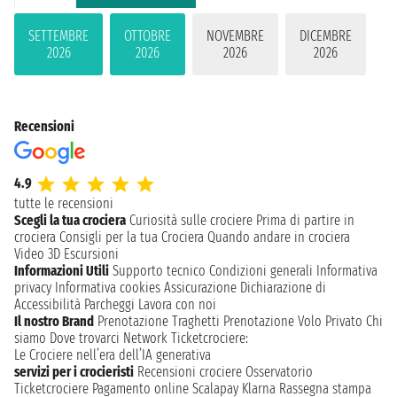
SETTEMBRE
OTTOBRE
NOVEMBRE
DICEMBRE
2026
2026
2026
2026
Recensioni
4.9
tutte le recensioni
Scegli la tua crociera
Curiosità sulle crociere
Prima di partire in
crociera
Consigli per la tua Crociera
Quando andare in crociera
Video 3D
Escursioni
Informazioni Utili
Supporto tecnico
Condizioni generali
Informativa
privacy
Informativa cookies
Assicurazione
Dichiarazione di
Accessibilità
Parcheggi
Lavora con noi
Il nostro Brand
Prenotazione Traghetti
Prenotazione Volo Privato
Chi
siamo
Dove trovarci
Network
Ticketcrociere:
Le Crociere nell’era dell’IA generativa
servizi per i crocieristi
Recensioni crociere
Osservatorio
Ticketcrociere
Pagamento online
Scalapay
Klarna
Rassegna stampa