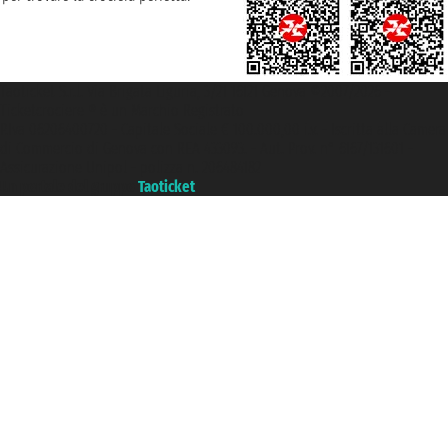
Taoticket S.r.l. Via Brigata Liguria, 3/21 16121 Genova ©2007/2026 -
Ticketcrociere ® è un Marchio Registrato
P.Iva 06206400720 - Capitale Sociale € 100.000,00 i.v. - Iscritta alla Camera
di Commercio di Genova con REA 433093. - Aut. Prov. n° 6167/131601 -
Assicurazione Unipol - polizza n. 206484182
Un portale del gruppo
Taoticket