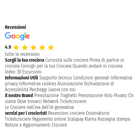
Recensioni
4.9
tutte le recensioni
Scegli la tua crociera
Curiosità sulle crociere
Prima di partire in
crociera
Consigli per la tua Crociera
Quando andare in crociera
Video 3D
Escursioni
Informazioni Utili
Supporto tecnico
Condizioni generali
Informativa
privacy
Informativa cookies
Assicurazione
Dichiarazione di
Accessibilità
Parcheggi
Lavora con noi
Il nostro Brand
Prenotazione Traghetti
Prenotazione Volo Privato
Chi
siamo
Dove trovarci
Network
Ticketcrociere:
Le Crociere nell’era dell’IA generativa
servizi per i crocieristi
Recensioni crociere
Osservatorio
Ticketcrociere
Pagamento online
Scalapay
Klarna
Rassegna stampa
Notizie e Aggiornamenti Crociere