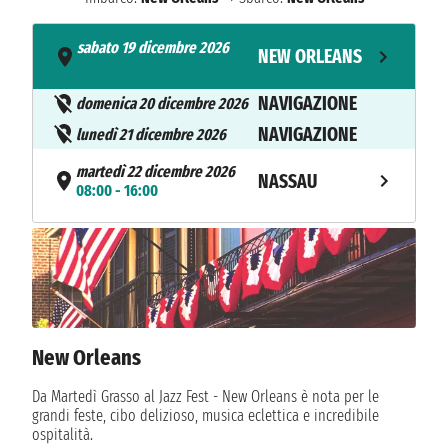
sabato 19 dicembre 2026
NEW ORLEANS
- 15:30
NAVIGAZIONE
domenica 20 dicembre 2026
NAVIGAZIONE
lunedì 21 dicembre 2026
martedì 22 dicembre 2026
NASSAU
08:00 - 16:00
HALF MOON
mercoledì 23 dicembre 2026
08:00 - 16:00
CAY
CELEBRATION
giovedì 24 dicembre 2026
08:00 - 16:00
KEY
New Orleans
NAVIGAZIONE
venerdì 25 dicembre 2026
Da Martedì Grasso al Jazz Fest - New Orleans è nota per le
NAVIGAZIONE
sabato 26 dicembre 2026
grandi feste, cibo delizioso, musica eclettica e incredibile
ospitalità.
domenica 27 dicembre 2026