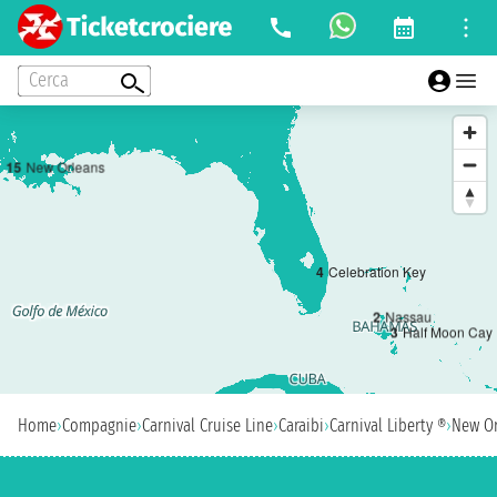
Cerca
1
5
New Orleans
4
Celebration Key
2
Nassau
3
Half Moon Cay
Home
›
Compagnie
›
Carnival Cruise Line
›
Caraibi
›
Carnival Liberty ®
›
New Or