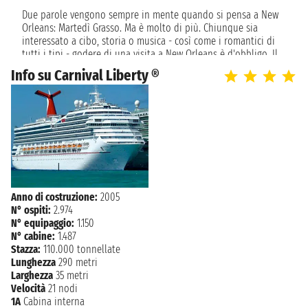
NEW ORLEANS
08:00
Due parole vengono sempre in mente quando si pensa a New
Orleans: Martedì Grasso. Ma è molto di più. Chiunque sia
interessato a cibo, storia o musica - così come i romantici di
tutti i tipi - godere di una visita a New Orleans è d'obbligo. Il
clima può essere estremamente caldo, proprio come i piatti
Info su Carnival Liberty ®
Cajun e creoli per i quali la città è famosa. Se la vostra crociera
è in partenza da New Orleans, si consiglia di trascorrere un
giorno o due qui, ed esplorare questa affascinante città.
Anno di costruzione:
2005
N° ospiti:
2.974
N° equipaggio:
1.150
N° cabine:
1.487
Stazza:
110.000 tonnellate
Lunghezza
290 metri
Larghezza
35 metri
Velocità
21 nodi
1A
Cabina interna