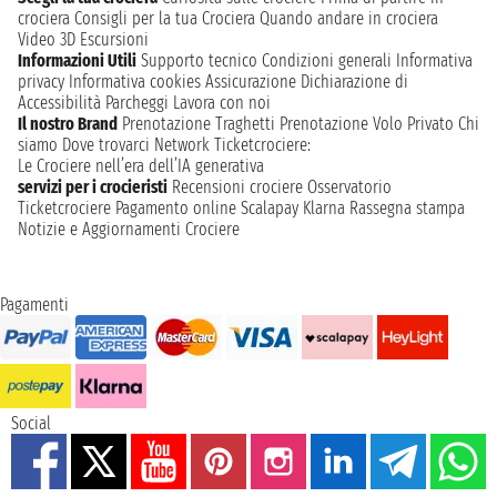
crociera
Consigli per la tua Crociera
Quando andare in crociera
Video 3D
Escursioni
Informazioni Utili
Supporto tecnico
Condizioni generali
Informativa
privacy
Informativa cookies
Assicurazione
Dichiarazione di
Accessibilità
Parcheggi
Lavora con noi
Il nostro Brand
Prenotazione Traghetti
Prenotazione Volo Privato
Chi
siamo
Dove trovarci
Network
Ticketcrociere:
Le Crociere nell’era dell’IA generativa
servizi per i crocieristi
Recensioni crociere
Osservatorio
Ticketcrociere
Pagamento online
Scalapay
Klarna
Rassegna stampa
Notizie e Aggiornamenti Crociere
Pagamenti
Social