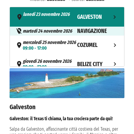
lunedì 23 novembre 2026
GALVESTON
- 16:00
NAVIGAZIONE
martedì 24 novembre 2026
mercoledì 25 novembre 2026
COZUMEL
09:00 - 17:00
giovedì 26 novembre 2026
BELIZE CITY
08:00 - 17:00
venerdì 27 novembre 2026
ROATAN
08:00 - 17:00
NAVIGAZIONE
sabato 28 novembre 2026
Galveston
domenica 29 novembre 2026
MONTEGO BAY
08:00 - 16:00
Galveston: il Texas ti chiama, la tua crociera parte da qui!
lunedì 30 novembre 2026
Salpa da Galveston, affascinante città costiera del Texas, per
GEORGE TOWN
08:00 - 16:00