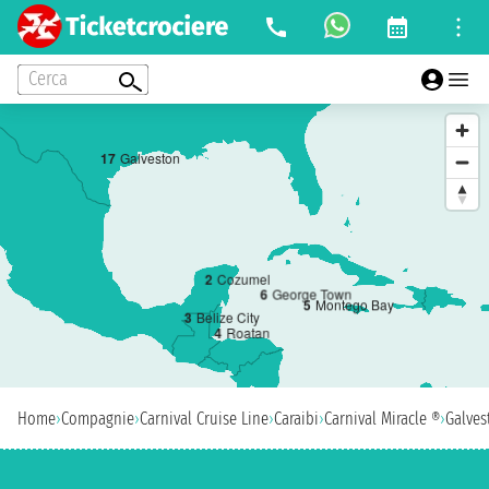
Cerca
1
7
Galveston
2
Cozumel
6
George Town
5
Montego Bay
3
Belize City
4
Roatan
Home
›
Compagnie
›
Carnival Cruise Line
›
Caraibi
›
Carnival Miracle ®
›
Galves