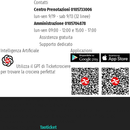
Contatti
Centro Prenotazioni 0105733006
lun-ven 9/19 - sab 9/13 (32 linee)
Amministrazione 0105704878
lun-ven 09:00 - 12:00 e 15:00 - 17:00
Assistenza gratuita
Supporto dedicato
Intelligenza Artificiale
Applicazioni
Utilizza il GPT di Ticketcrociere
per trovare la crociera perfetta!
Taoticket S.r.l. Via Brigata Liguria, 3/21 16121 Genova ©2007/2026 -
Ticketcrociere ® è un Marchio Registrato
P.Iva 06206400720 - Capitale Sociale € 100.000,00 i.v. - Iscritta alla Camera
di Commercio di Genova con REA 433093. - Aut. Prov. n° 6167/131601 -
Assicurazione Unipol - polizza n. 206484182
Un portale del gruppo
Taoticket