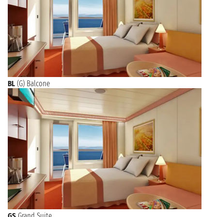
BL
(G) Balcone
GS
Grand Suite