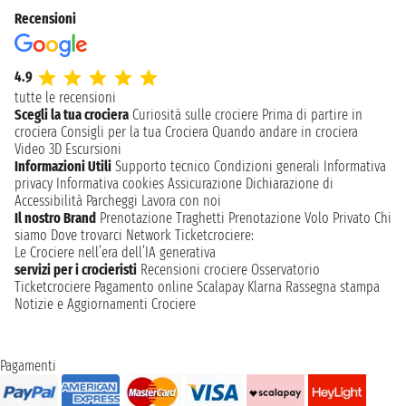
Recensioni
4.9
tutte le recensioni
Scegli la tua crociera
Curiosità sulle crociere
Prima di partire in
crociera
Consigli per la tua Crociera
Quando andare in crociera
Video 3D
Escursioni
Informazioni Utili
Supporto tecnico
Condizioni generali
Informativa
privacy
Informativa cookies
Assicurazione
Dichiarazione di
Accessibilità
Parcheggi
Lavora con noi
Il nostro Brand
Prenotazione Traghetti
Prenotazione Volo Privato
Chi
siamo
Dove trovarci
Network
Ticketcrociere:
Le Crociere nell’era dell’IA generativa
servizi per i crocieristi
Recensioni crociere
Osservatorio
Ticketcrociere
Pagamento online
Scalapay
Klarna
Rassegna stampa
Notizie e Aggiornamenti Crociere
Pagamenti