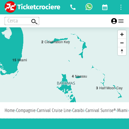
Cerca
2
Celebration Key
1
5
Miami
4
Nassau
3
Half Moon Cay
Home
›
Compagnie
›
Carnival Cruise Line
›
Caraibi
›
Carnival Sunrise®
›
Miami
›