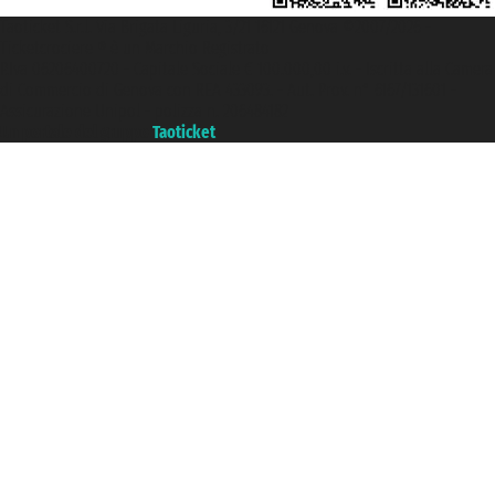
Taoticket S.r.l. Via Brigata Liguria, 3/21 16121 Genova ©2007/2026 -
Ticketcrociere ® è un Marchio Registrato
P.Iva 06206400720 - Capitale Sociale € 100.000,00 i.v. - Iscritta alla Camera
di Commercio di Genova con REA 433093. - Aut. Prov. n° 6167/131601 -
Assicurazione Unipol - polizza n. 206484182
Un portale del gruppo
Taoticket