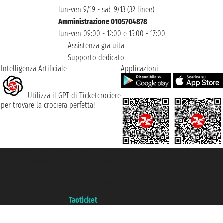
lun-ven 9/19 - sab 9/13 (32 linee)
Amministrazione 0105704878
lun-ven 09:00 - 12:00 e 15:00 - 17:00
Assistenza gratuita
Supporto dedicato
Intelligenza Artificiale
Applicazioni
Utilizza il GPT di Ticketcrociere
per trovare la crociera perfetta!
Taoticket S.r.l. Via Brigata Liguria, 3/21 16121 Genova ©2007/2026 -
Ticketcrociere ® è un Marchio Registrato
P.Iva 06206400720 - Capitale Sociale € 100.000,00 i.v. - Iscritta alla Camera
di Commercio di Genova con REA 433093. - Aut. Prov. n° 6167/131601 -
Assicurazione Unipol - polizza n. 206484182
Un portale del gruppo
Taoticket