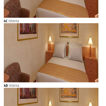
influenze in un unico delizioso piatto. Oltre ai sandwich,
Tampa vanta eccellenti ristoranti di pesce, che offrono piatti
come il grouper e il stone crab, testimoniando la ricchezza del
mare circostante.
4C
Interna
Conclusione: partire da Tampa per una crociera
La posizione di Tampa sul Golfo del Messico ne fa un punto di
partenza ideale per
crocieristi
. Il porto di Tampa, facilmente
accessibile e ben organizzato, è un gateway verso destinazioni
esotiche come i Caraibi, il Messico e oltre. Combinando un
soggiorno in questa città dinamica e ricca di storia con una
crociera rilassante, i viaggiatori possono godere di una
vacanza completa che unisce cultura, avventura e relax.
4D
Interna