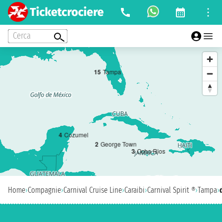
Cerca
1
5
Tampa
4
Cozumel
2
George Town
3
Ocho Rios
Home
›
Compagnie
›
Carnival Cruise Line
›
Caraibi
›
Carnival Spirit ®
›
Tampa
›