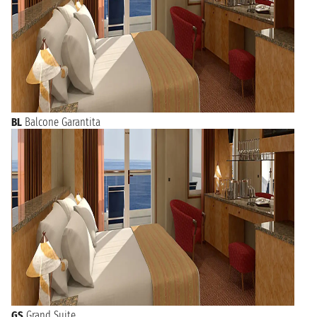
BL
Balcone Garantita
GS
Grand Suite