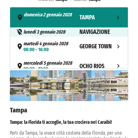
domenica 2 gennaio 2028
TAMPA
- 15:30
NAVIGAZIONE
lunedì 3 gennaio 2028
martedì 4 gennaio 2028
GEORGE TOWN
08:00 - 16:00
mercoledì 5 gennaio 2028
OCHO RIOS
09:00 - 17:00
NAVIGAZIONE
giovedì 6 gennaio 2028
venerdì 7 gennaio 2028
COZUMEL
08:00 - 16:00
NAVIGAZIONE
Tampa
sabato 8 gennaio 2028
domenica 9 gennaio 2028
Tampa: la Florida ti accoglie, la tua crociera nei Caraibi!
TAMPA
08:00
Parti da Tampa, la vivace città costiera della Florida, per una