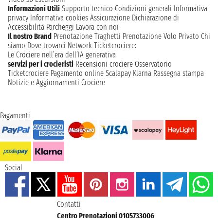
Informazioni Utili
Supporto tecnico
Condizioni generali
Informativa
privacy
Informativa cookies
Assicurazione
Dichiarazione di
Accessibilità
Parcheggi
Lavora con noi
Il nostro Brand
Prenotazione Traghetti
Prenotazione Volo Privato
Chi
siamo
Dove trovarci
Network
Ticketcrociere:
Le Crociere nell’era dell’IA generativa
servizi per i crocieristi
Recensioni crociere
Osservatorio
Ticketcrociere
Pagamento online
Scalapay
Klarna
Rassegna stampa
Notizie e Aggiornamenti Crociere
Pagamenti
Social
Contatti
Centro Prenotazioni 0105733006