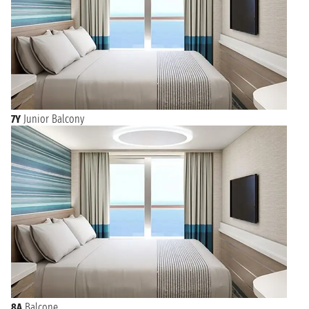
7Y
Junior Balcony
8A
Balcone