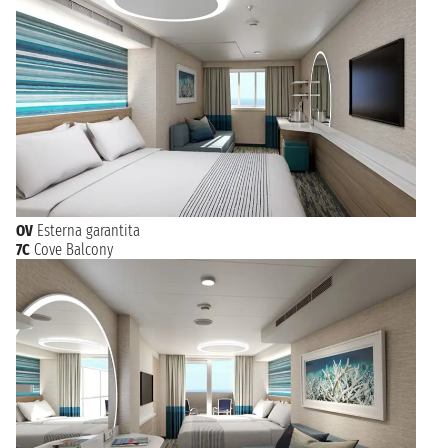
OV
Esterna garantita
7C
Cove Balcony