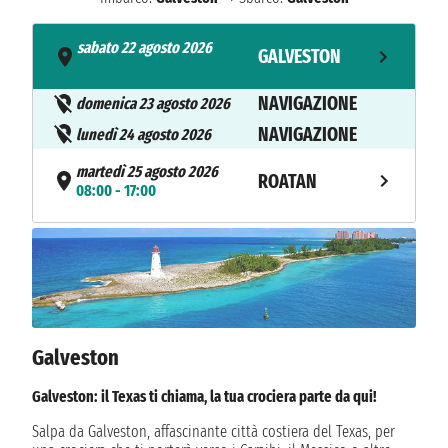
sabato 22 agosto 2026
GALVESTON
- 15:30
NAVIGAZIONE
domenica 23 agosto 2026
NAVIGAZIONE
lunedì 24 agosto 2026
martedì 25 agosto 2026
ROATAN
08:00 - 17:00
mercoledì 26 agosto 2026
COSTA MAYA
08:00 - 17:00
giovedì 27 agosto 2026
COZUMEL
08:00 - 16:00
NAVIGAZIONE
Galveston
venerdì 28 agosto 2026
sabato 29 agosto 2026
Galveston: il Texas ti chiama, la tua crociera parte da qui!
GALVESTON
08:00
Salpa da Galveston, affascinante città costiera del Texas, per