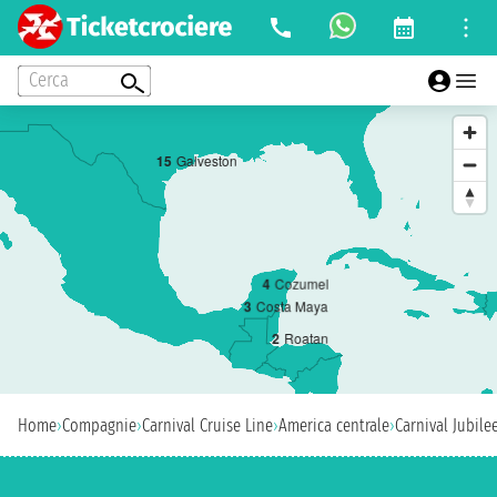
Cerca
1
5
Galveston
4
Cozumel
3
Costa Maya
2
Roatan
Home
›
Compagnie
›
Carnival Cruise Line
›
America centrale
›
Carnival Jubile