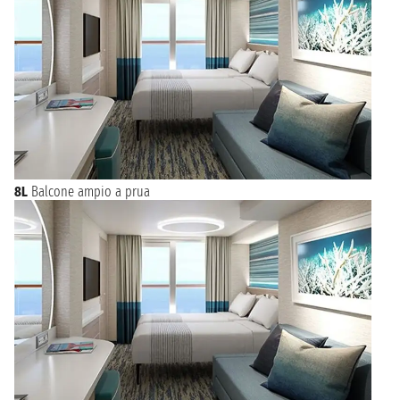
8L
Balcone ampio a prua