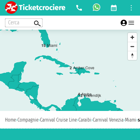
Cerca
1
5
Miami
2
Amber Cove
4
Aruba
3
Kralendijk
Home
›
Compagnie
›
Carnival Cruise Line
›
Caraibi
›
Carnival Venezia
›
Miami
›
s