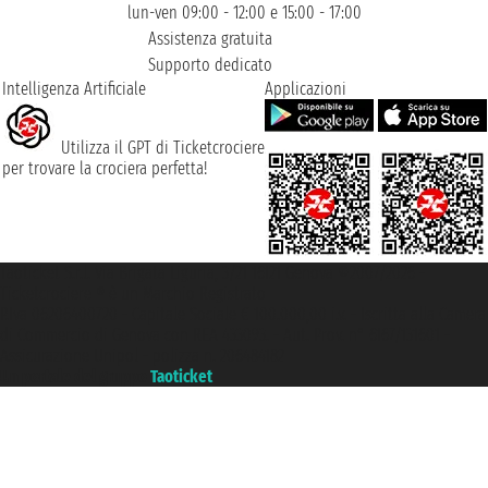
lun-ven 09:00 - 12:00 e 15:00 - 17:00
Assistenza gratuita
Supporto dedicato
Intelligenza Artificiale
Applicazioni
Utilizza il GPT di Ticketcrociere
per trovare la crociera perfetta!
Taoticket S.r.l. Via Brigata Liguria, 3/21 16121 Genova ©2007/2026 -
Ticketcrociere ® è un Marchio Registrato
P.Iva 06206400720 - Capitale Sociale € 100.000,00 i.v. - Iscritta alla Camera
di Commercio di Genova con REA 433093. - Aut. Prov. n° 6167/131601 -
Assicurazione Unipol - polizza n. 206484182
Un portale del gruppo
Taoticket