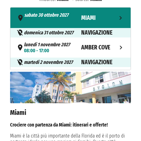
sabato 30 ottobre 2027
MIAMI
- 15:30
NAVIGAZIONE
domenica 31 ottobre 2027
lunedì 1 novembre 2027
AMBER COVE
08:00 - 17:00
NAVIGAZIONE
martedì 2 novembre 2027
mercoledì 3 novembre 2027
KRALENDIJK
09:00 - 22:00
giovedì 4 novembre 2027
ARUBA
07:00 - 16:00
NAVIGAZIONE
Miami
venerdì 5 novembre 2027
NAVIGAZIONE
sabato 6 novembre 2027
Crociere con partenza da Miami: itinerari e offerte!
domenica 7 novembre 2027
MIAMI
Miami è la città più importante della Florida ed è il porto di
08:00