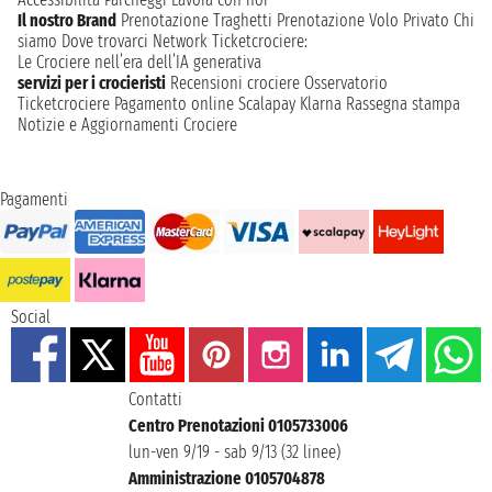
Il nostro Brand
Prenotazione Traghetti
Prenotazione Volo Privato
Chi
siamo
Dove trovarci
Network
Ticketcrociere:
Le Crociere nell’era dell’IA generativa
servizi per i crocieristi
Recensioni crociere
Osservatorio
Ticketcrociere
Pagamento online
Scalapay
Klarna
Rassegna stampa
Notizie e Aggiornamenti Crociere
Pagamenti
Social
Contatti
Centro Prenotazioni 0105733006
lun-ven 9/19 - sab 9/13 (32 linee)
Amministrazione 0105704878