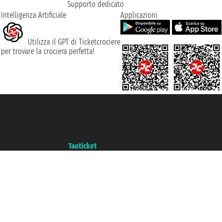
Supporto dedicato
Intelligenza Artificiale
Applicazioni
Utilizza il GPT di Ticketcrociere
per trovare la crociera perfetta!
Taoticket S.r.l. Via Brigata Liguria, 3/21 16121 Genova ©2007/2026 -
Ticketcrociere ® è un Marchio Registrato
P.Iva 06206400720 - Capitale Sociale € 100.000,00 i.v. - Iscritta alla Camera
di Commercio di Genova con REA 433093. - Aut. Prov. n° 6167/131601 -
Assicurazione Unipol - polizza n. 206484182
Un portale del gruppo
Taoticket