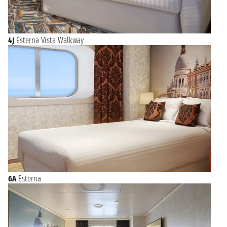
4J
Esterna Vista Walkway
6A
Esterna