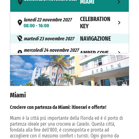
MIAMI
- 15:30
CELEBRATION
lunedì 22 novembre 2027
08:00 - 16:00
KEY
NAVIGAZIONE
martedì 23 novembre 2027
mercoledì 24 novembre 2027
AMBER COVE
08:00 - 17:00
giovedì 25 novembre 2027
GRAND TURK
08:00 - 17:00
NAVIGAZIONE
venerdì 26 novembre 2027
Miami
sabato 27 novembre 2027
MIAMI
08:00
Crociere con partenza da Miami: itinerari e offerte!
Miami è la città più importante della Florida ed è il porto di
partenza ideale per una crociera ai Caraibi. Questa città,
fondata alla fine dell'800, è cosmopolita e pronta ad
accogliere con il massimo confort i turisti. Ogni giorno da