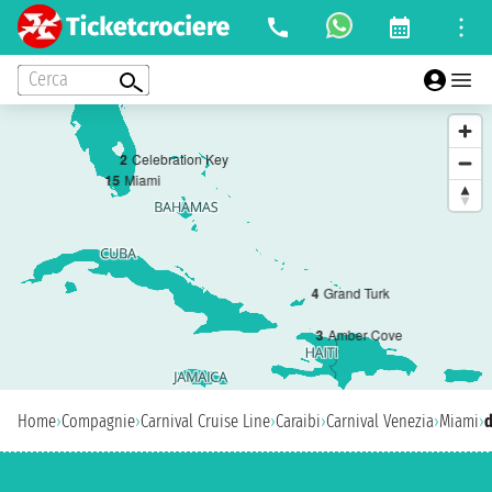
Cerca
2
Celebration Key
1
5
Miami
4
Grand Turk
3
Amber Cove
Home
›
Compagnie
›
Carnival Cruise Line
›
Caraibi
›
Carnival Venezia
›
Miami
›
d