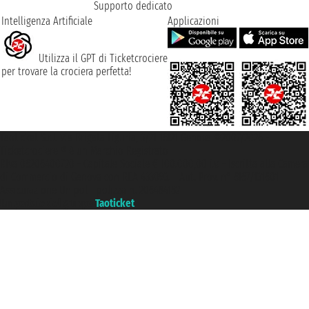
Supporto dedicato
Intelligenza Artificiale
Applicazioni
Utilizza il GPT di Ticketcrociere
per trovare la crociera perfetta!
Taoticket S.r.l. Via Brigata Liguria, 3/21 16121 Genova ©2007/2026 -
Ticketcrociere ® è un Marchio Registrato
P.Iva 06206400720 - Capitale Sociale € 100.000,00 i.v. - Iscritta alla Camera
di Commercio di Genova con REA 433093. - Aut. Prov. n° 6167/131601 -
Assicurazione Unipol - polizza n. 206484182
Un portale del gruppo
Taoticket