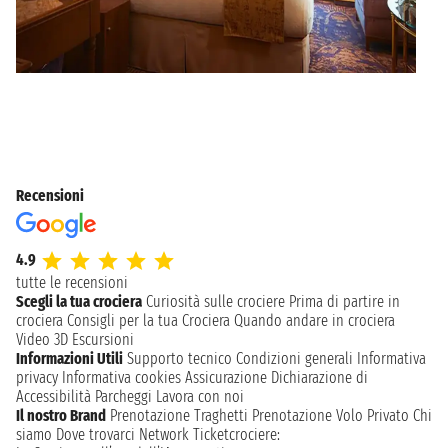
Recensioni
4.9
tutte le recensioni
Scegli la tua crociera
Curiosità sulle crociere
Prima di partire in
crociera
Consigli per la tua Crociera
Quando andare in crociera
Video 3D
Escursioni
Informazioni Utili
Supporto tecnico
Condizioni generali
Informativa
privacy
Informativa cookies
Assicurazione
Dichiarazione di
Accessibilità
Parcheggi
Lavora con noi
Il nostro Brand
Prenotazione Traghetti
Prenotazione Volo Privato
Chi
siamo
Dove trovarci
Network
Ticketcrociere: