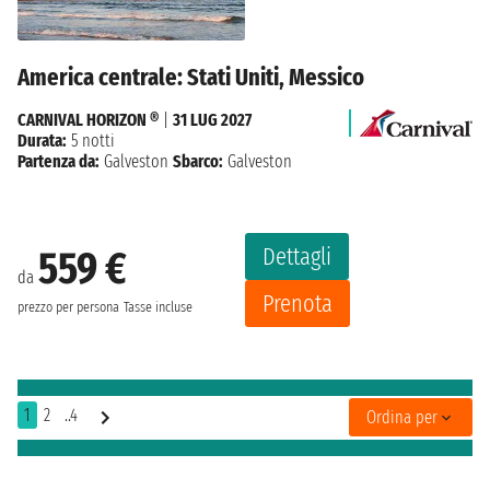
America centrale: Stati Uniti, Messico
CARNIVAL HORIZON ®
|
31 LUG 2027
Durata:
5 notti
Partenza da:
Galveston
Sbarco:
Galveston
Dettagli
559 €
da
Prenota
prezzo per persona
Tasse incluse
1
2
..4
Ordina per