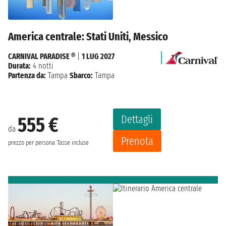
America centrale: Stati Uniti, Messico
CARNIVAL PARADISE ®
|
1 LUG 2027
Durata:
4 notti
Partenza da:
Tampa
Sbarco:
Tampa
Dettagli
555 €
da
Prenota
prezzo per persona
Tasse incluse