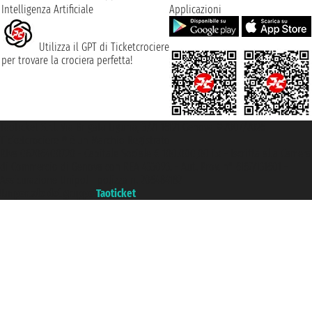
Intelligenza Artificiale
Applicazioni
Utilizza il GPT di Ticketcrociere
per trovare la crociera perfetta!
Taoticket S.r.l. Via Brigata Liguria, 3/21 16121 Genova ©2007/2026 -
Ticketcrociere ® è un Marchio Registrato
P.Iva 06206400720 - Capitale Sociale € 100.000,00 i.v. - Iscritta alla Camera
di Commercio di Genova con REA 433093. - Aut. Prov. n° 6167/131601 -
Assicurazione Unipol - polizza n. 206484182
Un portale del gruppo
Taoticket