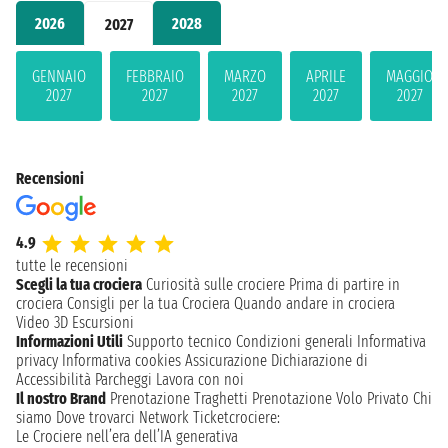
2026
2028
2027
GENNAIO
FEBBRAIO
MARZO
APRILE
MAGGIO
2027
2027
2027
2027
2027
Recensioni
4.9
tutte le recensioni
Scegli la tua crociera
Curiosità sulle crociere
Prima di partire in
crociera
Consigli per la tua Crociera
Quando andare in crociera
Video 3D
Escursioni
Informazioni Utili
Supporto tecnico
Condizioni generali
Informativa
privacy
Informativa cookies
Assicurazione
Dichiarazione di
Accessibilità
Parcheggi
Lavora con noi
Il nostro Brand
Prenotazione Traghetti
Prenotazione Volo Privato
Chi
siamo
Dove trovarci
Network
Ticketcrociere:
Le Crociere nell’era dell’IA generativa