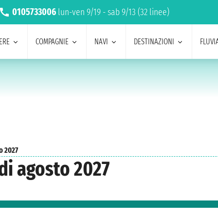
0105733006
lun-ven 9/19 - sab 9/13 (32 linee)
ERE
COMPAGNIE
NAVI
DESTINAZIONI
FLUVIA
o 2027
 di agosto 2027