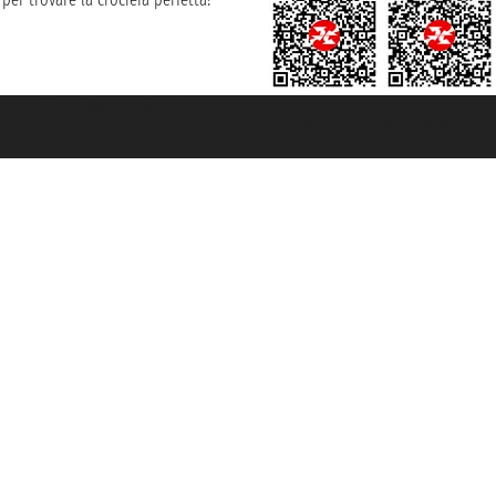
rociere ® è un Marchio Registrato
ra di Commercio di Genova con REA 433093. - Aut. Prov. n° 6167/131601 - Ass