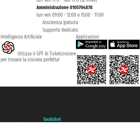
Amministrazione 0105704878
lun-ven 09:00 - 12:00 e 15:00 - 17:00
Assistenza gratuita
Supporto dedicato
Intelligenza Artificiale
Applicazioni
Utilizza il GPT di Ticketcrociere
per trovare la crociera perfetta!
Taoticket S.r.l. Via Brigata Liguria, 3/21 16121 Genova ©2007/2026 -
Ticketcrociere ® è un Marchio Registrato
P.Iva 06206400720 - Capitale Sociale € 100.000,00 i.v. - Iscritta alla Camera
di Commercio di Genova con REA 433093. - Aut. Prov. n° 6167/131601 -
Assicurazione Unipol - polizza n. 206484182
Un portale del gruppo
Taoticket