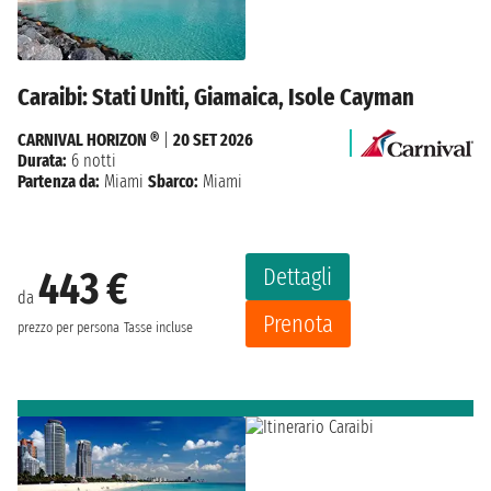
Caraibi: Stati Uniti, Giamaica, Isole Cayman
CARNIVAL HORIZON ®
|
20 SET 2026
Durata:
6 notti
Partenza da:
Miami
Sbarco:
Miami
Dettagli
443 €
da
Prenota
prezzo per persona
Tasse incluse