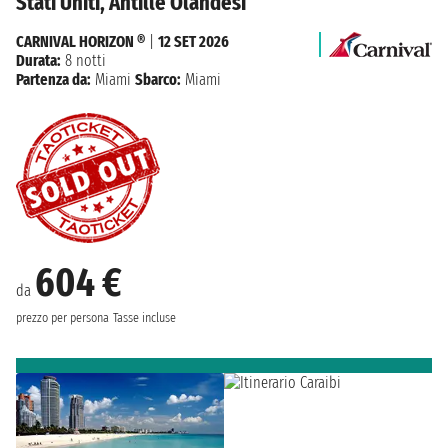
Stati Uniti, Antille Olandesi
CARNIVAL HORIZON ®
|
12 SET 2026
Durata:
8 notti
Partenza da:
Miami
Sbarco:
Miami
604 €
da
prezzo per persona
Tasse incluse