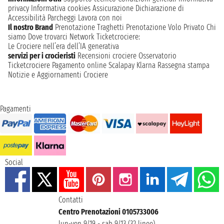
privacy
Informativa cookies
Assicurazione
Dichiarazione di
Accessibilità
Parcheggi
Lavora con noi
Il nostro Brand
Prenotazione Traghetti
Prenotazione Volo Privato
Chi
siamo
Dove trovarci
Network
Ticketcrociere:
Le Crociere nell’era dell’IA generativa
servizi per i crocieristi
Recensioni crociere
Osservatorio
Ticketcrociere
Pagamento online
Scalapay
Klarna
Rassegna stampa
Notizie e Aggiornamenti Crociere
Pagamenti
Social
Contatti
Centro Prenotazioni 0105733006
lun-ven 9/19 - sab 9/13 (32 linee)