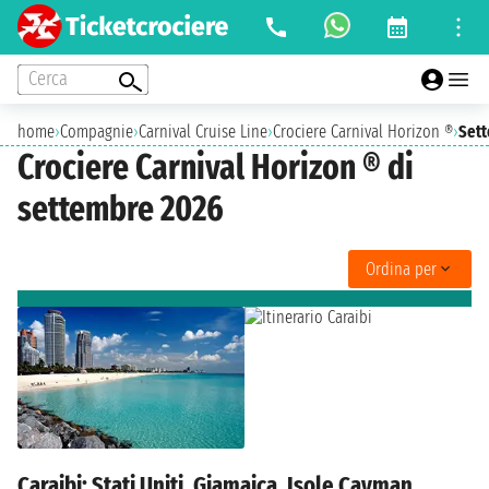
Cerca
home
›
Compagnie
›
Carnival Cruise Line
›
Crociere Carnival Horizon ®
›
Set
Crociere Carnival Horizon ® di
settembre 2026
Ordina per
Caraibi: Stati Uniti, Giamaica, Isole Cayman