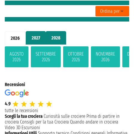
Ordina per
2027
2028
2026
AGOSTO
SETTEMBRE
OTTOBRE
NOVEMBRE
DIC
2026
2026
2026
2026
2
Recensioni
4.9
tutte le recensioni
Scegli la tua crociera
Curiosità sulle crociere
Prima di partire in
crociera
Consigli per la tua Crociera
Quando andare in crociera
Video 3D
Escursioni
Informazioni Utili
Supporto tecnico
Condizioni generali
Informativa