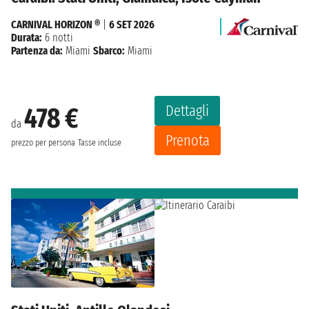
CARNIVAL HORIZON ®
|
6 SET 2026
Durata:
6 notti
Partenza da:
Miami
Sbarco:
Miami
Dettagli
478 €
da
Prenota
prezzo per persona
Tasse incluse