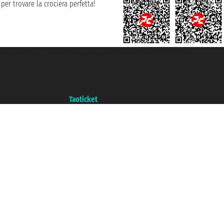
per trovare la crociera perfetta!
Taoticket S.r.l. Via Brigata Liguria, 3/21 16121 Genova ©2007/2026 -
Ticketcrociere ® è un Marchio Registrato
P.Iva 06206400720 - Capitale Sociale € 100.000,00 i.v. - Iscritta alla Camera
di Commercio di Genova con REA 433093. - Aut. Prov. n° 6167/131601 -
Assicurazione Unipol - polizza n. 206484182
Un portale del gruppo
Taoticket