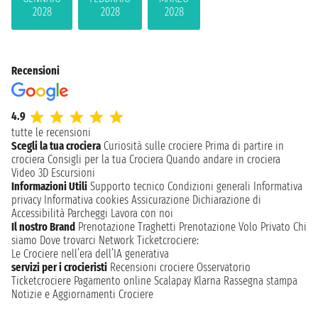
2028
2028
2028
Recensioni
4.9
tutte le recensioni
Scegli la tua crociera
Curiosità sulle crociere
Prima di partire in
crociera
Consigli per la tua Crociera
Quando andare in crociera
Video 3D
Escursioni
Informazioni Utili
Supporto tecnico
Condizioni generali
Informativa
privacy
Informativa cookies
Assicurazione
Dichiarazione di
Accessibilità
Parcheggi
Lavora con noi
Il nostro Brand
Prenotazione Traghetti
Prenotazione Volo Privato
Chi
siamo
Dove trovarci
Network
Ticketcrociere:
Le Crociere nell’era dell’IA generativa
servizi per i crocieristi
Recensioni crociere
Osservatorio
Ticketcrociere
Pagamento online
Scalapay
Klarna
Rassegna stampa
Notizie e Aggiornamenti Crociere