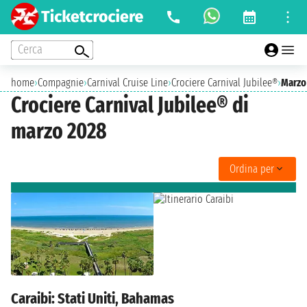
Cerca
home
›
Compagnie
›
Carnival Cruise Line
›
Crociere Carnival Jubilee®
›
Marzo
Crociere Carnival Jubilee® di
marzo 2028
Ordina per
Caraibi: Stati Uniti, Bahamas