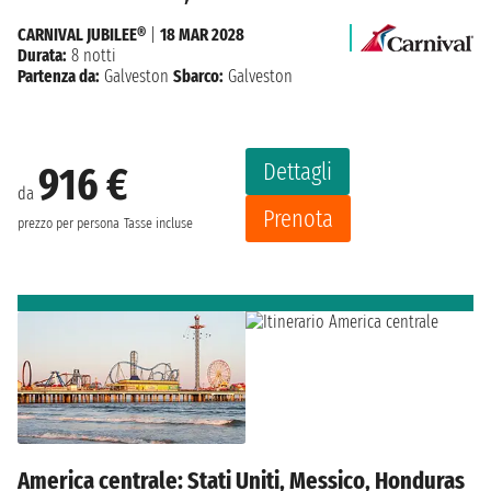
CARNIVAL JUBILEE®
|
18 MAR 2028
Durata:
8 notti
Partenza da:
Galveston
Sbarco:
Galveston
Dettagli
916 €
da
Prenota
prezzo per persona
Tasse incluse
America centrale: Stati Uniti, Messico, Honduras