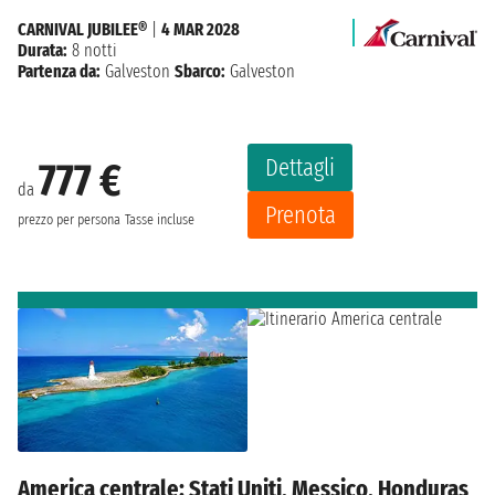
CARNIVAL JUBILEE®
|
4 MAR 2028
Durata:
8 notti
Partenza da:
Galveston
Sbarco:
Galveston
Dettagli
777 €
da
Prenota
prezzo per persona
Tasse incluse
America centrale: Stati Uniti, Messico, Honduras