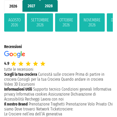
2027
2028
2026
AGOSTO
SETTEMBRE
OTTOBRE
NOVEMBRE
DIC
2026
2026
2026
2026
2
Recensioni
4.9
tutte le recensioni
Scegli la tua crociera
Curiosità sulle crociere
Prima di partire in
crociera
Consigli per la tua Crociera
Quando andare in crociera
Video 3D
Escursioni
Informazioni Utili
Supporto tecnico
Condizioni generali
Informativa
privacy
Informativa cookies
Assicurazione
Dichiarazione di
Accessibilità
Parcheggi
Lavora con noi
Il nostro Brand
Prenotazione Traghetti
Prenotazione Volo Privato
Chi
siamo
Dove trovarci
Network
Ticketcrociere:
Le Crociere nell’era dell’IA generativa