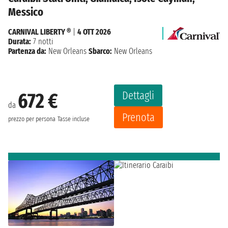
Messico
CARNIVAL LIBERTY ®
|
4 OTT 2026
Durata:
7 notti
Partenza da:
New Orleans
Sbarco:
New Orleans
Dettagli
672 €
da
Prenota
prezzo per persona
Tasse incluse