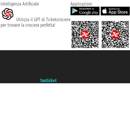
Intelligenza Artificiale
Applicazioni
Utilizza il GPT di Ticketcrociere
per trovare la crociera perfetta!
Taoticket S.r.l. Via Brigata Liguria, 3/21 16121 Genova ©2007/2026 -
Ticketcrociere ® è un Marchio Registrato
P.Iva 06206400720 - Capitale Sociale € 100.000,00 i.v. - Iscritta alla Camera
di Commercio di Genova con REA 433093. - Aut. Prov. n° 6167/131601 -
Assicurazione Unipol - polizza n. 206484182
Un portale del gruppo
Taoticket