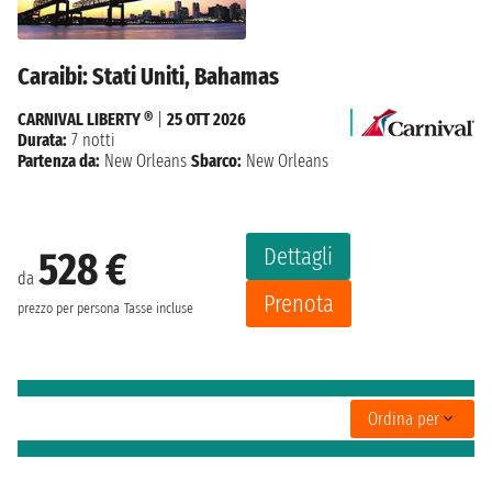
Caraibi: Stati Uniti, Bahamas
CARNIVAL LIBERTY ®
|
25 OTT 2026
Durata:
7 notti
Partenza da:
New Orleans
Sbarco:
New Orleans
Dettagli
528 €
da
Prenota
prezzo per persona
Tasse incluse
Ordina per