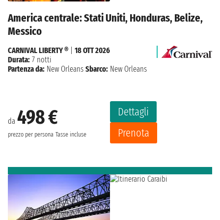
America centrale: Stati Uniti, Honduras, Belize,
Messico
CARNIVAL LIBERTY ®
|
18 OTT 2026
Durata:
7 notti
Partenza da:
New Orleans
Sbarco:
New Orleans
Dettagli
498 €
da
Prenota
prezzo per persona
Tasse incluse