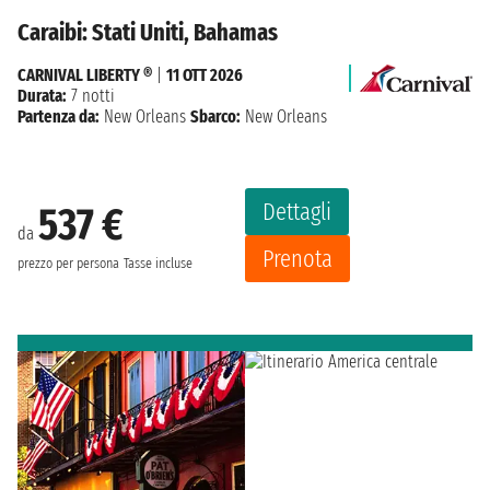
Caraibi: Stati Uniti, Bahamas
CARNIVAL LIBERTY ®
|
11 OTT 2026
Durata:
7 notti
Partenza da:
New Orleans
Sbarco:
New Orleans
Dettagli
537 €
da
Prenota
prezzo per persona
Tasse incluse