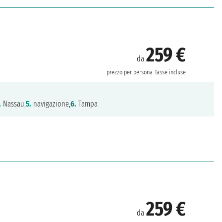
259 €
da
prezzo per persona
Tasse incluse
.
Nassau,
5.
navigazione,
6.
Tampa
259 €
da