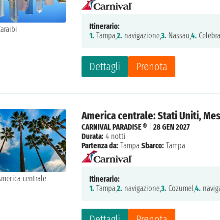
Itinerario:
1.
Tampa,
2.
navigazione,
3.
Nassau,
4.
Celebra
Dettagli
Prenota
America centrale: Stati Uniti, Me
CARNIVAL PARADISE ®
|
28 GEN 2027
Durata:
4 notti
Partenza da:
Tampa
Sbarco:
Tampa
Itinerario:
1.
Tampa,
2.
navigazione,
3.
Cozumel,
4.
navig
Dettagli
Prenota