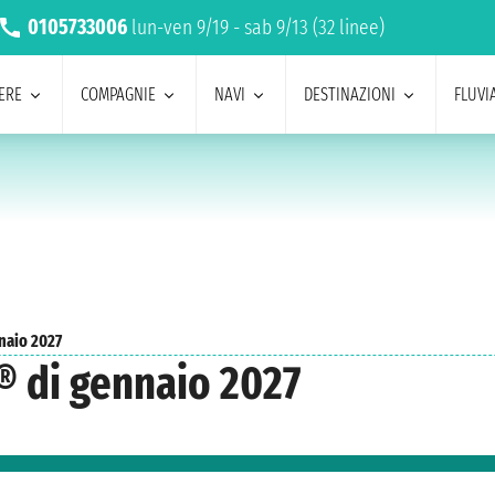
0105733006
lun-ven 9/19 - sab 9/13 (32 linee)
ERE
COMPAGNIE
NAVI
DESTINAZIONI
FLUVIA
naio 2027
® di gennaio 2027