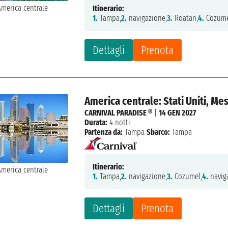
Itinerario:
1.
Tampa,
2.
navigazione,
3.
Roatan,
4.
Cozume
Dettagli
Prenota
America centrale: Stati Uniti, Me
CARNIVAL PARADISE ®
|
14 GEN 2027
Durata:
4 notti
Partenza da:
Tampa
Sbarco:
Tampa
Itinerario:
1.
Tampa,
2.
navigazione,
3.
Cozumel,
4.
navig
Dettagli
Prenota