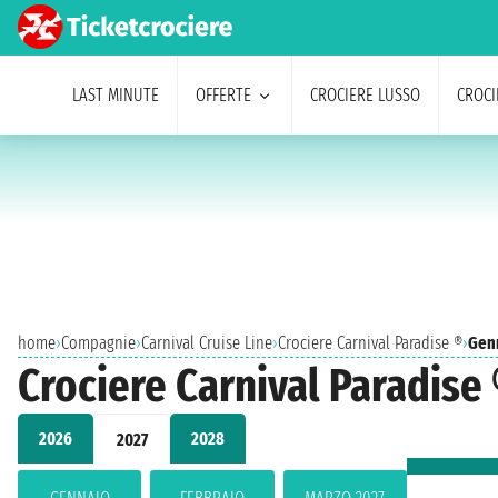
LAST MINUTE
OFFERTE
CROCIERE LUSSO
CROCI
home
›
Compagnie
›
Carnival Cruise Line
›
Crociere Carnival Paradise ®
›
Gen
Crociere Carnival Paradise 
2026
2028
2027