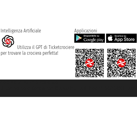
Intelligenza Artificiale
Applicazioni
Utilizza il GPT di Ticketcrociere
per trovare la crociera perfetta!
rociere ® è un Marchio Registrato
ra di Commercio di Genova con REA 433093. - Aut. Prov. n° 6167/131601 - Ass