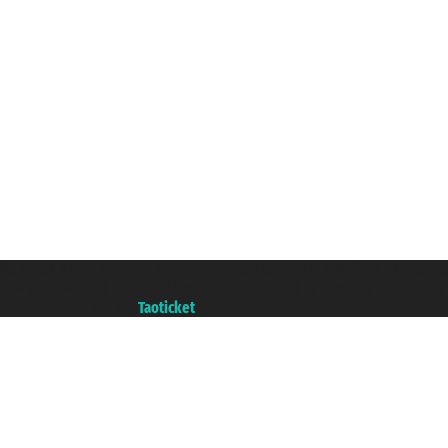
Taoticket S.r.l. Via Brigata Liguria, 3/21 16121 Genova ©2007/2026 - Ticketc
P.Iva 06206400720 - Capitale Sociale € 100.000,00 i.v. - Iscritta alla Came
Un portale del gruppo
Taoticket