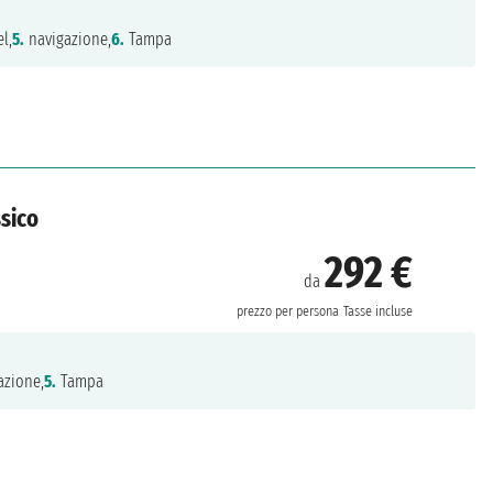
l,
5.
navigazione,
6.
Tampa
ssico
292 €
da
prezzo per persona
Tasse incluse
azione,
5.
Tampa