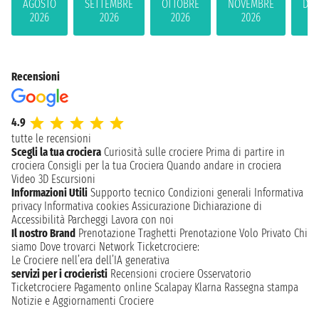
AGOSTO
SETTEMBRE
OTTOBRE
NOVEMBRE
DIC
2026
2026
2026
2026
2
Recensioni
4.9
tutte le recensioni
Scegli la tua crociera
Curiosità sulle crociere
Prima di partire in
crociera
Consigli per la tua Crociera
Quando andare in crociera
Video 3D
Escursioni
Informazioni Utili
Supporto tecnico
Condizioni generali
Informativa
privacy
Informativa cookies
Assicurazione
Dichiarazione di
Accessibilità
Parcheggi
Lavora con noi
Il nostro Brand
Prenotazione Traghetti
Prenotazione Volo Privato
Chi
siamo
Dove trovarci
Network
Ticketcrociere:
Le Crociere nell’era dell’IA generativa
servizi per i crocieristi
Recensioni crociere
Osservatorio
Ticketcrociere
Pagamento online
Scalapay
Klarna
Rassegna stampa
Notizie e Aggiornamenti Crociere