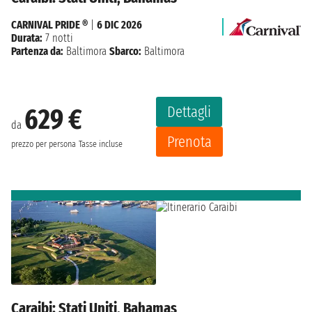
CARNIVAL PRIDE ®
|
6 DIC 2026
Durata:
7 notti
Partenza da:
Baltimora
Sbarco:
Baltimora
Dettagli
629 €
da
Prenota
prezzo per persona
Tasse incluse
Caraibi: Stati Uniti, Bahamas