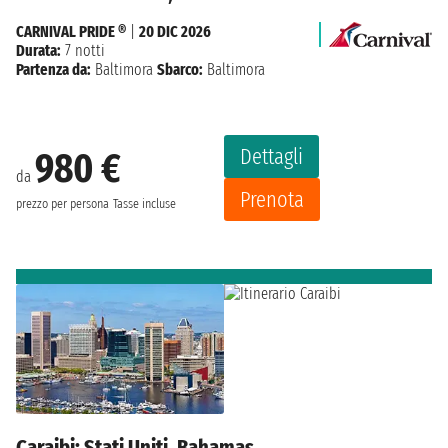
CARNIVAL PRIDE ®
|
20 DIC 2026
Durata:
7 notti
Partenza da:
Baltimora
Sbarco:
Baltimora
Dettagli
980 €
da
Prenota
prezzo per persona
Tasse incluse
Caraibi: Stati Uniti, Bahamas