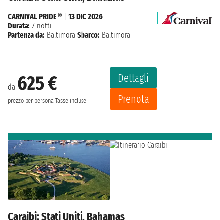
CARNIVAL PRIDE ®
|
13 DIC 2026
Durata:
7 notti
Partenza da:
Baltimora
Sbarco:
Baltimora
Dettagli
625 €
da
Prenota
prezzo per persona
Tasse incluse
Caraibi: Stati Uniti, Bahamas