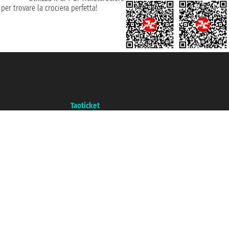
per trovare la crociera perfetta!
Taoticket S.r.l. Via Brigata Liguria, 3/21 16121 Genova ©2007/2026 -
Ticketcrociere ® è un Marchio Registrato
P.Iva 06206400720 - Capitale Sociale € 100.000,00 i.v. - Iscritta alla Camera
di Commercio di Genova con REA 433093. - Aut. Prov. n° 6167/131601 -
Assicurazione Unipol - polizza n. 206484182
Un portale del gruppo
Taoticket