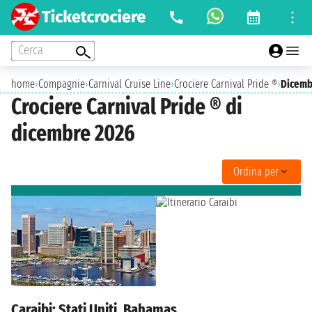
Cerca
home
›
Compagnie
›
Carnival Cruise Line
›
Crociere Carnival Pride ®
›
Dicemb
Crociere Carnival Pride ® di
dicembre 2026
Ordina per
Caraibi: Stati Uniti, Bahamas