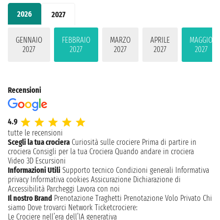
2026
2027
GENNAIO
FEBBRAIO
MARZO
APRILE
MAGGIO
2027
2027
2027
2027
2027
Recensioni
4.9
tutte le recensioni
Scegli la tua crociera
Curiosità sulle crociere
Prima di partire in
crociera
Consigli per la tua Crociera
Quando andare in crociera
Video 3D
Escursioni
Informazioni Utili
Supporto tecnico
Condizioni generali
Informativa
privacy
Informativa cookies
Assicurazione
Dichiarazione di
Accessibilità
Parcheggi
Lavora con noi
Il nostro Brand
Prenotazione Traghetti
Prenotazione Volo Privato
Chi
siamo
Dove trovarci
Network
Ticketcrociere:
Le Crociere nell’era dell’IA generativa