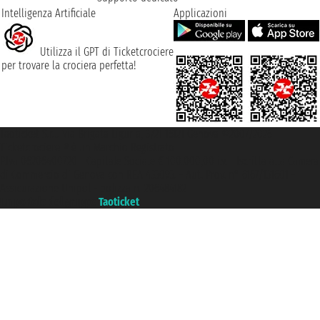
Intelligenza Artificiale
Applicazioni
Utilizza il GPT di Ticketcrociere
per trovare la crociera perfetta!
Taoticket S.r.l. Via Brigata Liguria, 3/21 16121 Genova ©2007/2026 -
Ticketcrociere ® è un Marchio Registrato
P.Iva 06206400720 - Capitale Sociale € 100.000,00 i.v. - Iscritta alla Camera
di Commercio di Genova con REA 433093. - Aut. Prov. n° 6167/131601 -
Assicurazione Unipol - polizza n. 206484182
Un portale del gruppo
Taoticket