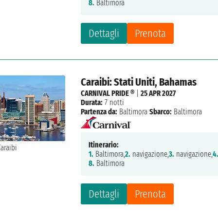
8.
Baltimora
Dettagli
Prenota
Caraibi: Stati Uniti, Bahamas
CARNIVAL PRIDE ®
|
25 APR 2027
Durata:
7 notti
Partenza da:
Baltimora
Sbarco:
Baltimora
Itinerario:
1.
Baltimora,
2.
navigazione,
3.
navigazione,
4
8.
Baltimora
Dettagli
Prenota