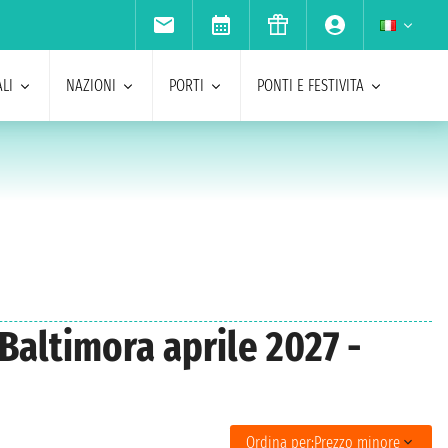
LI
NAZIONI
PORTI
PONTI E FESTIVITA
 Baltimora aprile 2027 -
Ordina per:
Prezzo minore