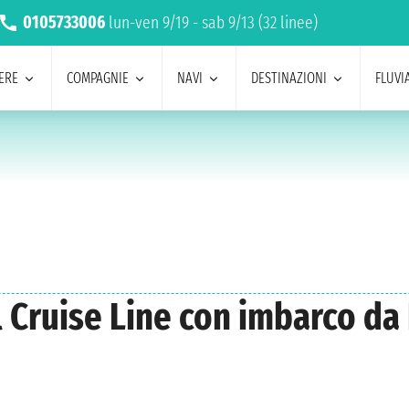
0105733006
lun-ven 9/19 - sab 9/13 (32 linee)
ERE
COMPAGNIE
NAVI
DESTINAZIONI
FLUVIA
al Cruise Line con imbarco da