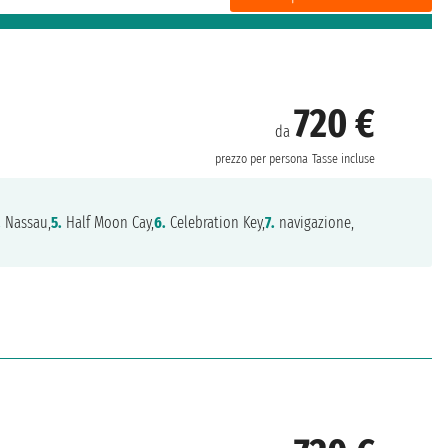
720 €
da
prezzo per persona
Tasse incluse
.
Nassau,
5.
Half Moon Cay,
6.
Celebration Key,
7.
navigazione,