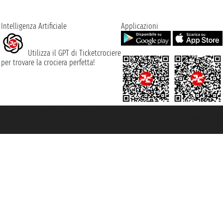
Intelligenza Artificiale
Applicazioni
Utilizza il GPT di Ticketcrociere
per trovare la crociera perfetta!
rociere ® è un Marchio Registrato
ra di Commercio di Genova con REA 433093. - Aut. Prov. n° 6167/131601 - Ass