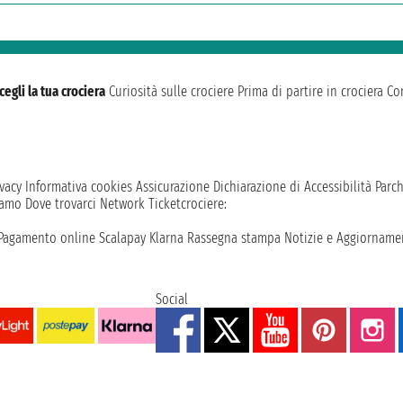
cegli la tua crociera
Curiosità sulle crociere
Prima di partire in crociera
Con
vacy
Informativa cookies
Assicurazione
Dichiarazione di Accessibilità
Parc
iamo
Dove trovarci
Network
Ticketcrociere:
Pagamento online
Scalapay
Klarna
Rassegna stampa
Notizie e Aggiornamen
Social