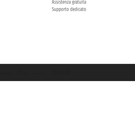
Assistenza gratuita
Supporto dedicato
icurazione Unipol - polizza n. 206484182