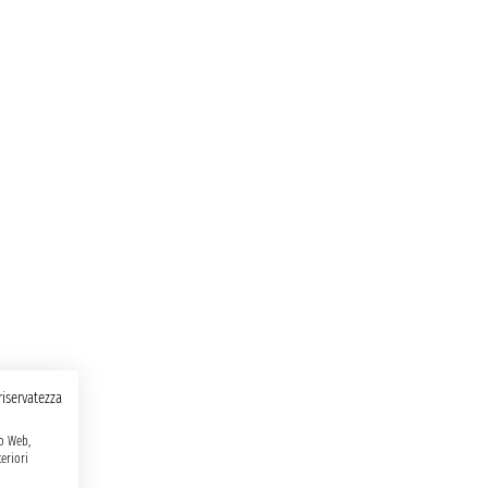
 riservatezza
to Web,
eriori