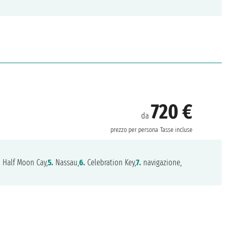
720 €
da
prezzo per persona
Tasse incluse
.
Half Moon Cay,
5.
Nassau,
6.
Celebration Key,
7.
navigazione,