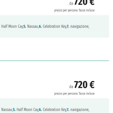
720 €
da
prezzo per persona
Tasse incluse
.
Half Moon Cay,
5.
Nassau,
6.
Celebration Key,
7.
navigazione,
720 €
da
prezzo per persona
Tasse incluse
.
Nassau,
5.
Half Moon Cay,
6.
Celebration Key,
7.
navigazione,