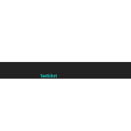
Taoticket S.r.l. Via Brigata Liguria, 3/21 16121 Genova ©2007/2026 - Ticketc
P.Iva 06206400720 - Capitale Sociale € 100.000,00 i.v. - Iscritta alla Came
Un portale del gruppo
Taoticket