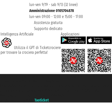
lun-ven 9/19 - sab 9/13 (32 linee)
Amministrazione 0105704878
lun-ven 09:00 - 12:00 e 15:00 - 17:00
Assistenza gratuita
Supporto dedicato
Intelligenza Artificiale
Applicazioni
Utilizza il GPT di Ticketcrociere
per trovare la crociera perfetta!
Taoticket S.r.l. Via Brigata Liguria, 3/21 16121 Genova ©2007/2026 -
Ticketcrociere ® è un Marchio Registrato
P.Iva 06206400720 - Capitale Sociale € 100.000,00 i.v. - Iscritta alla Camera
di Commercio di Genova con REA 433093. - Aut. Prov. n° 6167/131601 -
Assicurazione Unipol - polizza n. 206484182
Un portale del gruppo
Taoticket