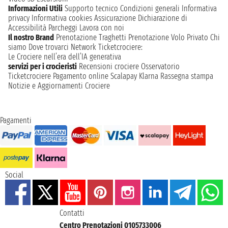
Informazioni Utili
Supporto tecnico
Condizioni generali
Informativa
privacy
Informativa cookies
Assicurazione
Dichiarazione di
Accessibilità
Parcheggi
Lavora con noi
Il nostro Brand
Prenotazione Traghetti
Prenotazione Volo Privato
Chi
siamo
Dove trovarci
Network
Ticketcrociere:
Le Crociere nell’era dell’IA generativa
servizi per i crocieristi
Recensioni crociere
Osservatorio
Ticketcrociere
Pagamento online
Scalapay
Klarna
Rassegna stampa
Notizie e Aggiornamenti Crociere
Pagamenti
Social
Contatti
Centro Prenotazioni 0105733006