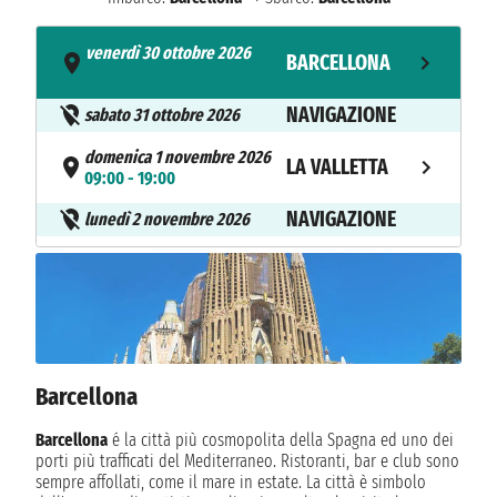
venerdì 30 ottobre 2026
BARCELLONA
- 17:00
NAVIGAZIONE
sabato 31 ottobre 2026
domenica 1 novembre 2026
LA VALLETTA
09:00 - 19:00
NAVIGAZIONE
lunedì 2 novembre 2026
martedì 3 novembre 2026
CHANIA
07:00 - 16:00
mercoledì 4 novembre 2026
KATAKOLON
08:00 - 16:00
Barcellona
giovedì 5 novembre 2026
MESSINA
09:00 - 19:00
Barcellona
é la città più cosmopolita della Spagna ed uno dei
porti più trafficati del Mediterraneo. Ristoranti, bar e club sono
venerdì 6 novembre 2026
NAPOLI
sempre affollati, come il mare in estate. La città è simbolo
07:00 - 18:00