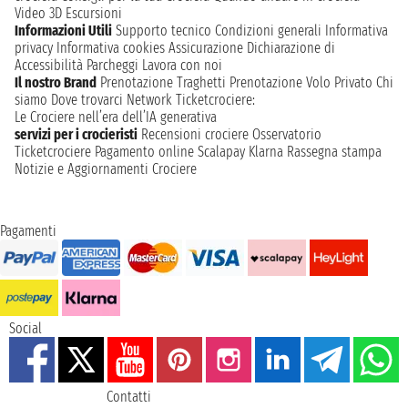
Video 3D
Escursioni
Informazioni Utili
Supporto tecnico
Condizioni generali
Informativa
privacy
Informativa cookies
Assicurazione
Dichiarazione di
Accessibilità
Parcheggi
Lavora con noi
Il nostro Brand
Prenotazione Traghetti
Prenotazione Volo Privato
Chi
siamo
Dove trovarci
Network
Ticketcrociere:
Le Crociere nell’era dell’IA generativa
servizi per i crocieristi
Recensioni crociere
Osservatorio
Ticketcrociere
Pagamento online
Scalapay
Klarna
Rassegna stampa
Notizie e Aggiornamenti Crociere
Pagamenti
Social
Contatti