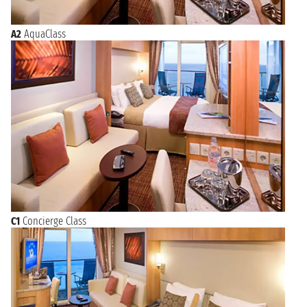
A2
AquaClass
C1
Concierge Class