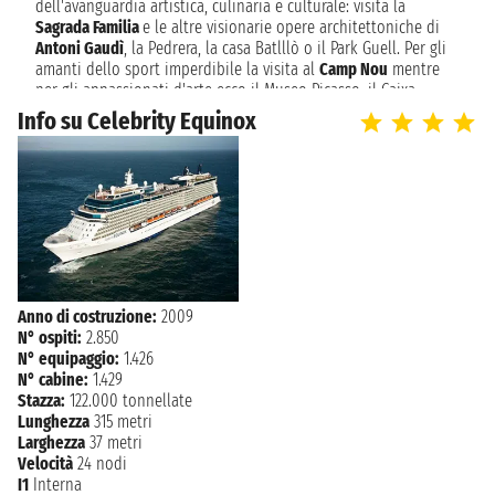
dell'avanguardia artistica, culinaria e culturale: visita la
Sagrada Familia
e le altre visionarie opere architettoniche di
sabato 7 novembre 2026
Antoni Gaudì
, la Pedrera, la casa Batlllò o il Park Guell. Per gli
CIVITAVECCHIA
07:00 - 20:00
amanti dello sport imperdibile la visita al
Camp Nou
mentre
per gli appassionati d'arte ecco il Museo Picasso, il Caixa
NAVIGAZIONE
domenica 8 novembre 2026
Forum, il MNAC o il museo di Mirò.
Info su Celebrity Equinox
Barcellona è la capitale della Catalogna, una regione con una
lunedì 9 novembre 2026
BARCELLONA
propria lingua un carattere ed una storia molto marcati. I
05:00
catalani sono una nazione e la loro storia è incisa nei loro
resti romani, chiese gotiche e palazzi modernisti. L'assalto ai
sensi si intensifica a Barcellona,nei ristoranti, bar e locali
chiassosi. In estate, le spiagge in città e al di fuori di essa
sono una calamita per gli amanti del sole.
Anno di costruzione:
2009
N° ospiti:
2.850
N° equipaggio:
1.426
N° cabine:
1.429
Stazza:
122.000 tonnellate
Lunghezza
315 metri
Larghezza
37 metri
Velocità
24 nodi
I1
Interna