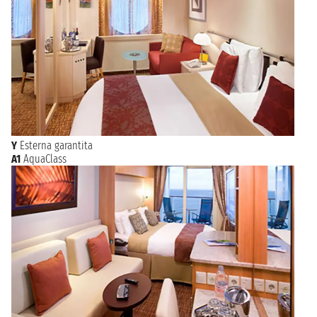
Y
Esterna garantita
A1
AquaClass