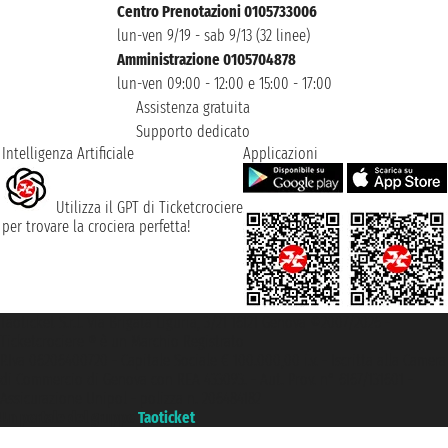
Centro Prenotazioni 0105733006
lun-ven 9/19 - sab 9/13 (32 linee)
Amministrazione 0105704878
lun-ven 09:00 - 12:00 e 15:00 - 17:00
Assistenza gratuita
Supporto dedicato
Intelligenza Artificiale
Applicazioni
Utilizza il GPT di Ticketcrociere
per trovare la crociera perfetta!
Taoticket S.r.l. Via Brigata Liguria, 3/21 16121 Genova ©2007/2026 -
Ticketcrociere ® è un Marchio Registrato
P.Iva 06206400720 - Capitale Sociale € 100.000,00 i.v. - Iscritta alla Camera
di Commercio di Genova con REA 433093. - Aut. Prov. n° 6167/131601 -
Assicurazione Unipol - polizza n. 206484182
Un portale del gruppo
Taoticket