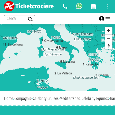
Cerca
7
Civitavecchia
1
8
Barcellona
6
Napoli
5
Messina
4
Katakolon
2
La Valletta
3
Chania
Home
›
Compagnie
›
Celebrity Cruises
›
Mediterraneo
›
Celebrity Equinox
›
Ba