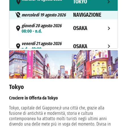
TOKYO
- 16:30
NAVIGAZIONE
mercoledì 19 agosto 2026
giovedì 20 agosto 2026
OSAKA
08:00 - n.d.
venerdì 21 agosto 2026
OSAKA
n.d. - 18:00
sabato 22 agosto 2026
KOCHI
08:00 - 17:00
domenica 23 agosto 2026
HIROSHIMA
09:00 - 18:00
Tokyo
NAVIGAZIONE
lunedì 24 agosto 2026
Crociere in Offerta da Tokyo
martedì 25 agosto 2026
Tokyo, capitale del Giappone,è una città che, grazie alla
BUSAN
07:00 - 17:00
fusione di antichità e modernità, storia e cultura
contemporanea ha attratto molti turisti negli ultimi anni
divendo una delle mete più in voga del momento. Divisa in
mercoledì 26 agosto 2026