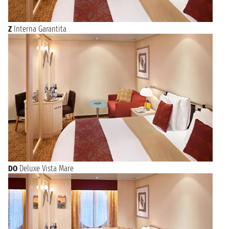
tradizionali kimono e numerosi risciò in giro per le strade
della città. Sempre per gli amanti della storia e della cultura, le
strette stradine di Yanaka sono una meta imperdibile.
Z
Interna Garantita
Qui potrai visitare antichi templi, giardini in cui pace e silenzio
fanno da padrone e case tradizionali in legno, il tutto
circondato da un’atmosfera che sembra sospesa tra passato e
presente. Al contrario, se hai uno spiccato interesse per la
tecnologia e la modernità, grandi magazzini, centri
commerciali, Shinjuku e Shibuya sono ciò che fa per te. In
questi due quartieri potrai incontrare persone vestite alla
moda e rimarrai sorpreso dall'infinita quantità di negozi e
ristoranti in cui potrai acquistare souvernir di ogni genere e
assaporare i piatti tipici locali.
Avrai l'imbarazzo della scelta e se pensi che sarà difficile
comprendere il menù, stai sereno spesso le vetrine sono piene
di riproduzioni dei cibi in cera che ti aiuteranno nella scelta.
DO
Deluxe Vista Mare
Uno dei modi migliori per raggiungere la città è a bordo di
una nave da crociera. Cosa stai aspettando? Non perdere
l'opportunità di visitare una città così ricca di attrazioni, scegli
una crociera che parte da Tokyo o che abbia la città come
tappa e goditi la bellezze del suo paesaggio!