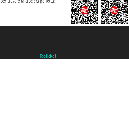
per trovare la crociera perfetta!
Taoticket S.r.l. Via Brigata Liguria, 3/21 16121 Genova ©2007/2026 -
Ticketcrociere ® è un Marchio Registrato
P.Iva 06206400720 - Capitale Sociale € 100.000,00 i.v. - Iscritta alla Camera
di Commercio di Genova con REA 433093. - Aut. Prov. n° 6167/131601 -
Assicurazione Unipol - polizza n. 206484182
Un portale del gruppo
Taoticket