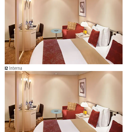
tempi e santuari imperdibili. Ad esempio, i tempi di Senso-Ji e
Bentendo, grazie alla natura circostante, uniscono spiritualità
e biodiversità in un perfetto connubio. Siedeti comodo perchè
sto per darti una notizia che ti lascerà senza parole: sapevi che
c'è Disneyland a Tokyo? Ora lo sai, quindi approfittane e vivi
un'esperienza unica nel suo genere! Se vuoi vivere una di
queste esperienze imperdibili, scegli una crociera che parta o
che abbia Tokyo come tappa per viverle in prima persona!
Tokyo, capitale del Giappone, è una città ricca di storia con un
paesaggio urbano che lascia tutti i visitatori a bocca aperta. La
sua ecletticità offre una straordinaria varietà di esperienze ai
I2
Interna
suoi visitatori nei vari quartieri della città.
Dai grattacieli ultramoderni alle strade affollate di negozi tipici
e ristoranti tradizionali, Tokyo offre un affascinante mix di
cultura, storia e innovazione in cui ti puoi immergere durante
la tua crociera. Se vuoi ammirare la maestosità dei ciliegi in
fiore, i posti migliori per vedere la loro fioritura sono uno dei
tanti magnifici giardini sparsi per la città fra cui Koishikawa
Korakuen, Shinjuku Gyoen e Ueno Park. Se invece vuoi
immergerti completamente nella tradizione giapponese,
Asakusa è una delle parti meno caotiche della capitale dove è
ancora possibile incontrare ragazze che indossano i