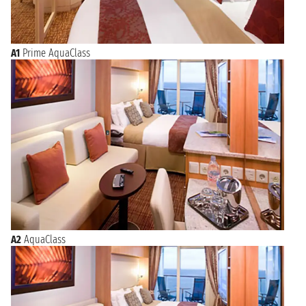
A1
Prime AquaClass
A2
AquaClass