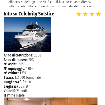
raffinatezza della grande città con il fascino e l'accoglienza
NAVIGAZIONE
lunedì 27 settembre 2027
della piccola città. Non perdetevi il Queen Elizabeth Park – un
arboreto civico di 130 acri arricchiti con sculture dell'artista
martedì 28 settembre 2027
Info su Celebrity Solstice
HONOLULU
moderna Henry Moore. Con i suoi numerosi parchi, spiagge,
07:00
giardini, musei, gallerie d'arte e diversità etnica, Vancouver è
uno di quei rari luoghi che realmente vivono fino alla sua
promessa di offrire qualcosa per tutti.
Anno di costruzione:
2008
Anno di rinnovo:
2012
N° ospiti:
2.850
N° equipaggio:
1.068
N° cabine:
1.359
Stazza:
122.000 tonnellate
Lunghezza
315 metri
Larghezza
36 metri
Velocità
24 nodi
I1
Prime Inside