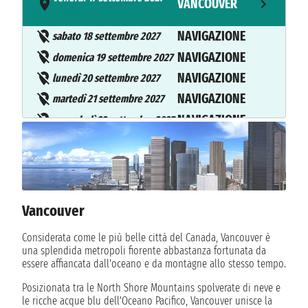
VANCOUVER
- 16:00
NAVIGAZIONE
sabato 18 settembre 2027
NAVIGAZIONE
domenica 19 settembre 2027
NAVIGAZIONE
lunedì 20 settembre 2027
NAVIGAZIONE
martedì 21 settembre 2027
NAVIGAZIONE
mercoledì 22 settembre 2027
giovedì 23 settembre 2027
HILO
08:00 - n.d.
venerdì 24 settembre 2027
HILO
n.d. - 18:00
Vancouver
sabato 25 settembre 2027
Considerata come le più belle città del Canada, Vancouver è
KAILUA KONA
08:00 - n.d.
una splendida metropoli fiorente abbastanza fortunata da
essere affiancata dall'oceano e da montagne allo stesso tempo.
domenica 26 settembre 2027
KAILUA KONA
Posizionata tra le North Shore Mountains spolverate di neve e
n.d. - 18:00
le ricche acque blu dell'Oceano Pacifico, Vancouver unisce la