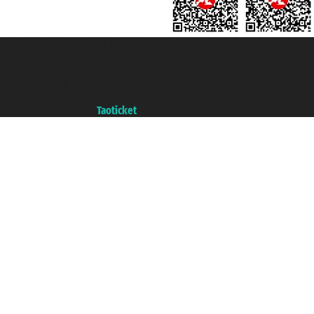
Taoticket S.r.l. Via Brigata Liguria, 3/21 16121 Genova ©2007/2026 -
Ticketcrociere ® è un Marchio Registrato
P.Iva 06206400720 - Capitale Sociale € 100.000,00 i.v. - Iscritta alla Camera
di Commercio di Genova con REA 433093. - Aut. Prov. n° 6167/131601 -
Assicurazione Unipol - polizza n. 206484182
Un portale del gruppo
Taoticket