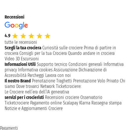
Recensioni
4.9
tutte le recensioni
Scegli la tua crociera
Curiosità sulle crociere
Prima di partire in
crociera
Consigli per la tua Crociera
Quando andare in crociera
Video 3D
Escursioni
Informazioni Utili
Supporto tecnico
Condizioni generali
Informativa
privacy
Informativa cookies
Assicurazione
Dichiarazione di
Accessibilità
Parcheggi
Lavora con noi
Il nostro Brand
Prenotazione Traghetti
Prenotazione Volo Privato
Chi
siamo
Dove trovarci
Network
Ticketcrociere:
Le Crociere nell’era dell’IA generativa
servizi per i crocieristi
Recensioni crociere
Osservatorio
Ticketcrociere
Pagamento online
Scalapay
Klarna
Rassegna stampa
Notizie e Aggiornamenti Crociere
Pagamenti