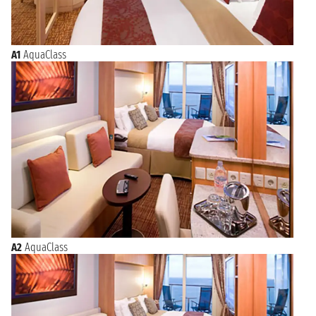
A1
AquaClass
A2
AquaClass