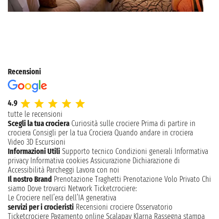
Recensioni
4.9
tutte le recensioni
Scegli la tua crociera
Curiosità sulle crociere
Prima di partire in
crociera
Consigli per la tua Crociera
Quando andare in crociera
Video 3D
Escursioni
Informazioni Utili
Supporto tecnico
Condizioni generali
Informativa
privacy
Informativa cookies
Assicurazione
Dichiarazione di
Accessibilità
Parcheggi
Lavora con noi
Il nostro Brand
Prenotazione Traghetti
Prenotazione Volo Privato
Chi
siamo
Dove trovarci
Network
Ticketcrociere:
Le Crociere nell’era dell’IA generativa
servizi per i crocieristi
Recensioni crociere
Osservatorio
Ticketcrociere
Pagamento online
Scalapay
Klarna
Rassegna stampa