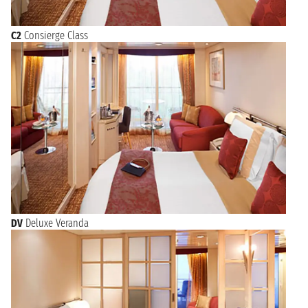
C2
Consierge Class
DV
Deluxe Veranda