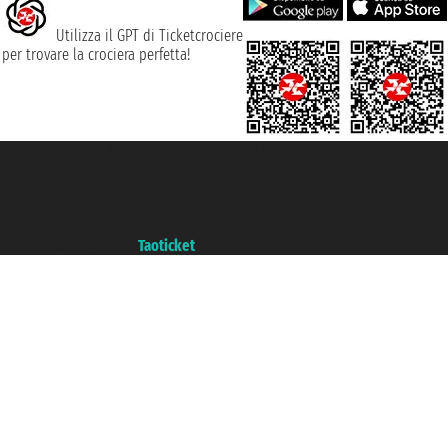
Utilizza il GPT di Ticketcrociere
per trovare la crociera perfetta!
Taoticket S.r.l. Via Brigata Liguria, 3/21 16121 Genova ©2007/2026 -
Ticketcrociere ® è un Marchio Registrato
P.Iva 06206400720 - Capitale Sociale € 100.000,00 i.v. - Iscritta alla Camera
di Commercio di Genova con REA 433093. - Aut. Prov. n° 6167/131601 -
Assicurazione Unipol - polizza n. 206484182
Un portale del gruppo
Taoticket