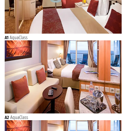
A1
AquaClass
A2
AquaClass