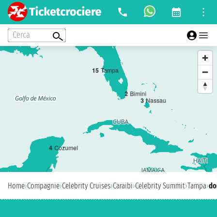
Cerca
1
5
Tampa
2
Bimini
3
Nassau
4
Cozumel
Home
›
Compagnie
›
Celebrity Cruises
›
Caraibi
›
Celebrity Summit
›
Tampa
›
do