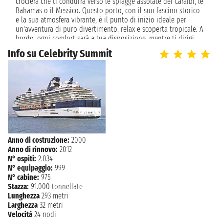
crociera che ti condurrà verso le spiagge assolate dei Caraibi, le
Bahamas o il Messico. Questo porto, con il suo fascino storico
e la sua atmosfera vibrante, è il punto di inizio ideale per
un'avventura di puro divertimento, relax e scoperta tropicale. A
bordo, ogni comfort sarà a tua disposizione, mentre ti dirigi
verso acque calde e destinazioni esotiche. Le crociere da
Info su Celebrity Summit
Tampa offrono un'esperienza di viaggio spensierata e ricca di
sole, con la comodità di una partenza diretta dalla costa del
Golfo.
Storia di Tampa
La narrativa storica di Tampa si snoda attraverso secoli di
occupazione nativa, dominazione coloniale e crescita
industriale. Fondata nel 1824, ha avuto un'importante
accelerazione nello sviluppo con l'arrivo della ferrovia nel 1884.
Anno di costruzione:
2000
La città divenne presto un importante centro per il commercio
Anno di rinnovo:
2012
del tabacco e la produzione di sigari, guadagnandosi il
N° ospiti:
2.034
soprannome di "Cigar City". Il quartiere di Ybor City a Tampa è
N° equipaggio:
999
una testimonianza vivente di questo periodo prospero,
N° cabine:
975
mantenendo viva l'eredità culturale attraverso i suoi storici
Stazza:
91.000 tonnellate
fabbricati di sigari e la vivace atmosfera latina.
Lunghezza
293 metri
Larghezza
32 metri
Clima e quando visitarla
Velocità
24 nodi