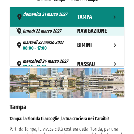
domenica 21 marzo 2027
TAMPA
- 16:00
NAVIGAZIONE
lunedì 22 marzo 2027
martedì 23 marzo 2027
BIMINI
08:00 - 17:00
mercoledì 24 marzo 2027
NASSAU
07:00 - 15:00
NAVIGAZIONE
giovedì 25 marzo 2027
venerdì 26 marzo 2027
COZUMEL
09:00 - 20:00
NAVIGAZIONE
Tampa
sabato 27 marzo 2027
domenica 28 marzo 2027
Tampa: la Florida ti accoglie, la tua crociera nei Caraibi!
TAMPA
07:00
Parti da Tampa, la vivace città costiera della Florida, per una