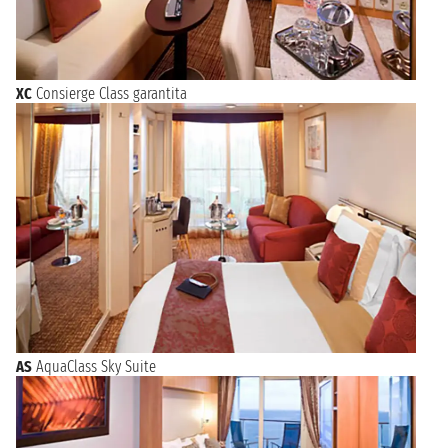
XC
Consierge Class garantita
AS
AquaClass Sky Suite