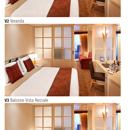
V2
Veranda
V3
Balcone Vista Parziale