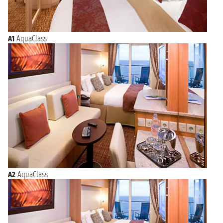
A1
AquaClass
A2
AquaClass