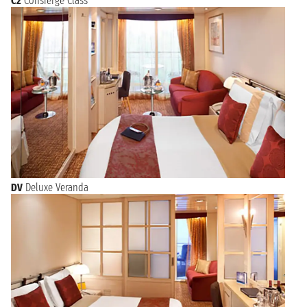
C2
Consierge Class
DV
Deluxe Veranda