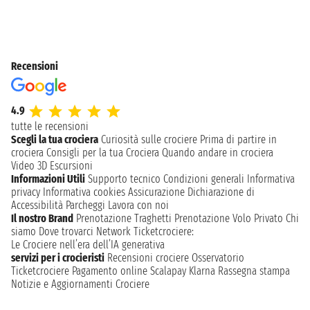
Recensioni
4.9
tutte le recensioni
Scegli la tua crociera
Curiosità sulle crociere
Prima di partire in
crociera
Consigli per la tua Crociera
Quando andare in crociera
Video 3D
Escursioni
Informazioni Utili
Supporto tecnico
Condizioni generali
Informativa
privacy
Informativa cookies
Assicurazione
Dichiarazione di
Accessibilità
Parcheggi
Lavora con noi
Il nostro Brand
Prenotazione Traghetti
Prenotazione Volo Privato
Chi
siamo
Dove trovarci
Network
Ticketcrociere:
Le Crociere nell’era dell’IA generativa
servizi per i crocieristi
Recensioni crociere
Osservatorio
Ticketcrociere
Pagamento online
Scalapay
Klarna
Rassegna stampa
Notizie e Aggiornamenti Crociere