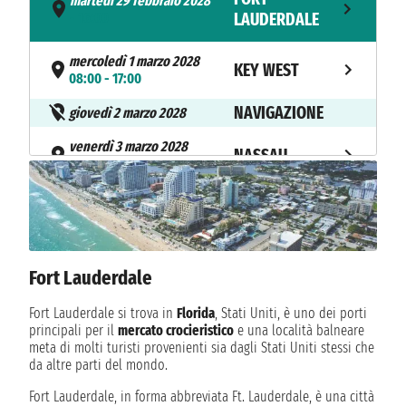
martedì 29 febbraio 2028
- 16:00
LAUDERDALE
mercoledì 1 marzo 2028
KEY WEST
08:00 - 17:00
NAVIGAZIONE
giovedì 2 marzo 2028
venerdì 3 marzo 2028
NASSAU
07:30 - 17:30
FORT
sabato 4 marzo 2028
07:00
LAUDERDALE
Fort Lauderdale
Fort Lauderdale si trova in
Florida
, Stati Uniti, è uno dei porti
principali per il
mercato crocieristico
e una località balneare
meta di molti turisti provenienti sia dagli Stati Uniti stessi che
da altre parti del mondo.
Fort Lauderdale, in forma abbreviata Ft. Lauderdale, è una città