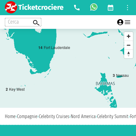
Cerca
1
4
Fort Lauderdale
3
Nassau
2
Key West
Home
›
Compagnie
›
Celebrity Cruises
›
Nord America
›
Celebrity Summit
›
For