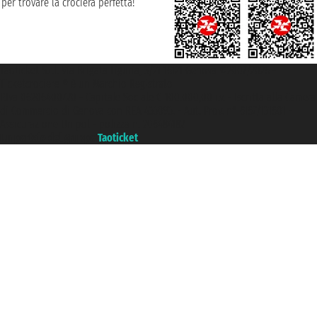
per trovare la crociera perfetta!
Taoticket S.r.l. Via Brigata Liguria, 3/21 16121 Genova ©2007/2026 -
Ticketcrociere ® è un Marchio Registrato
P.Iva 06206400720 - Capitale Sociale € 100.000,00 i.v. - Iscritta alla Camera
di Commercio di Genova con REA 433093. - Aut. Prov. n° 6167/131601 -
Assicurazione Unipol - polizza n. 206484182
Un portale del gruppo
Taoticket