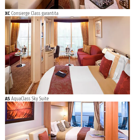
XC
Consierge Class garantita
AS
AquaClass Sky Suite