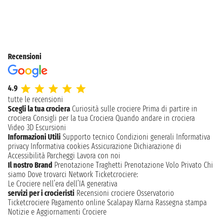
Recensioni
4.9
tutte le recensioni
Scegli la tua crociera
Curiosità sulle crociere
Prima di partire in
crociera
Consigli per la tua Crociera
Quando andare in crociera
Video 3D
Escursioni
Informazioni Utili
Supporto tecnico
Condizioni generali
Informativa
privacy
Informativa cookies
Assicurazione
Dichiarazione di
Accessibilità
Parcheggi
Lavora con noi
Il nostro Brand
Prenotazione Traghetti
Prenotazione Volo Privato
Chi
siamo
Dove trovarci
Network
Ticketcrociere:
Le Crociere nell’era dell’IA generativa
servizi per i crocieristi
Recensioni crociere
Osservatorio
Ticketcrociere
Pagamento online
Scalapay
Klarna
Rassegna stampa
Notizie e Aggiornamenti Crociere