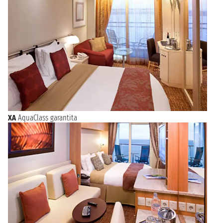
XA
AquaClass garantita