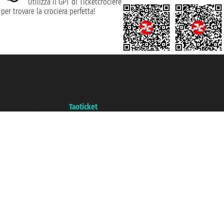
Utilizza il GPT di Ticketcrociere
per trovare la crociera perfetta!
Taoticket S.r.l. Via Brigata Liguria, 3/21 16121 Genova ©2007/2026 -
Ticketcrociere ® è un Marchio Registrato
P.Iva 06206400720 - Capitale Sociale € 100.000,00 i.v. - Iscritta alla Camera
di Commercio di Genova con REA 433093. - Aut. Prov. n° 6167/131601 -
Assicurazione Unipol - polizza n. 206484182
Un portale del gruppo
Taoticket