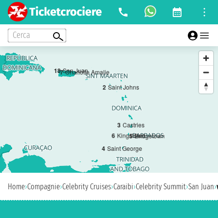
Cerca
1
8
San Juan
7
Charlotte Amalie
2
Saint Johns
3
Castries
6
Kingstown
5
Bridgetown
4
Saint George
Home
›
Compagnie
›
Celebrity Cruises
›
Caraibi
›
Celebrity Summit
›
San Juan
›