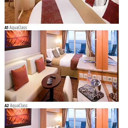
A1
AquaClass
A2
AquaClass