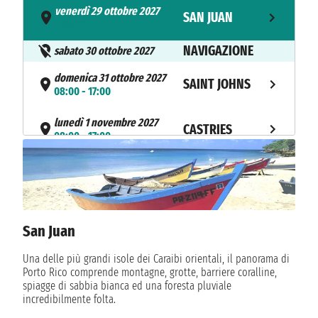
venerdì 29 ottobre 2027
SAN JUAN
- 18:00
NAVIGAZIONE
sabato 30 ottobre 2027
domenica 31 ottobre 2027
SAINT JOHNS
08:00 - 17:00
lunedì 1 novembre 2027
CASTRIES
08:00 - 17:00
martedì 2 novembre 2027
SAINT GEORGE
08:00 - 17:00
mercoledì 3 novembre 2027
BRIDGETOWN
08:00 - 17:00
San Juan
giovedì 4 novembre 2027
Una delle più grandi isole dei Caraibi orientali, il panorama di
KINGSTOWN
08:00 - 17:00
Porto Rico comprende montagne, grotte, barriere coralline,
spiagge di sabbia bianca ed una foresta pluviale
NAVIGAZIONE
venerdì 5 novembre 2027
incredibilmente folta.