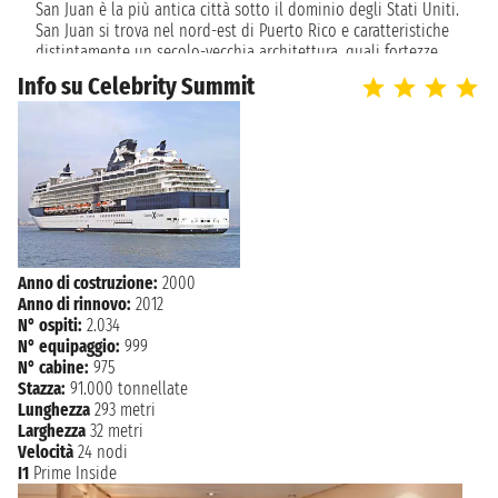
San Juan è la più antica città sotto il dominio degli Stati Uniti.
CHARLOTTE
sabato 6 novembre 2027
San Juan si trova nel nord-est di Puerto Rico e caratteristiche
08:00 - 17:00
AMALIE
distintamente un secolo-vecchia architettura, quali fortezze
militari spagnole costruite dal 1540 al 1800, un attivo porto ed
Info su Celebrity Summit
domenica 7 novembre 2027
una zona economica molto attiva nel distretto di Hato Rey.
SAN JUAN
07:00
San Juan ha magnifiche spiagge, Alberghi, piazze, siti storici e
musei. San Juan è una città latino-americana con la cultura
spagnola mescolata a tradizioni africane e Taíno con
un'influenza americana. I cittadini di San Juan sono molto
festosi, come sul resto dell'isola.
Anno di costruzione:
2000
Anno di rinnovo:
2012
N° ospiti:
2.034
N° equipaggio:
999
N° cabine:
975
Stazza:
91.000 tonnellate
Lunghezza
293 metri
Larghezza
32 metri
Velocità
24 nodi
I1
Prime Inside