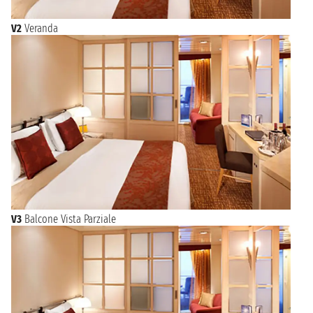
V2
Veranda
V3
Balcone Vista Parziale