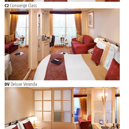
C2
Consierge Class
DV
Deluxe Veranda