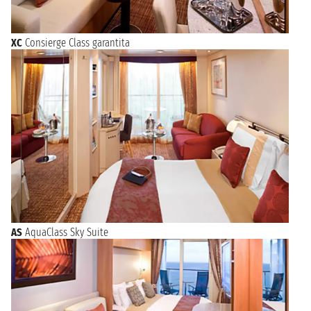
XC
Consierge Class garantita
AS
AquaClass Sky Suite