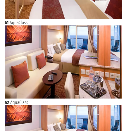
A1
AquaClass
A2
AquaClass