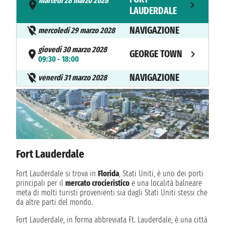
martedì 28 marzo 2028
- 16:00
LAUDERDALE
NAVIGAZIONE
mercoledì 29 marzo 2028
giovedì 30 marzo 2028
GEORGE TOWN
09:30 - 18:00
NAVIGAZIONE
venerdì 31 marzo 2028
sabato 1 aprile 2028
COZUMEL
07:00 - 18:00
domenica 2 aprile 2028
COSTA MAYA
08:00 - 17:00
Fort Lauderdale
NAVIGAZIONE
lunedì 3 aprile 2028
Fort Lauderdale si trova in
Florida
, Stati Uniti, è uno dei porti
FORT
martedì 4 aprile 2028
principali per il
mercato crocieristico
e una località balneare
07:00
LAUDERDALE
meta di molti turisti provenienti sia dagli Stati Uniti stessi che
da altre parti del mondo.
Fort Lauderdale, in forma abbreviata Ft. Lauderdale, è una città