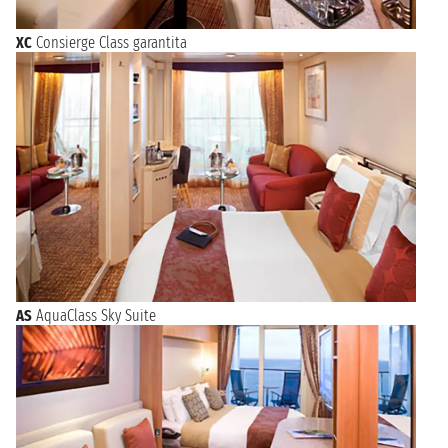
XC
Consierge Class garantita
AS
AquaClass Sky Suite