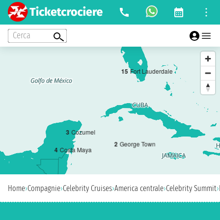
Cerca
1
5
Fort Lauderdale
3
Cozumel
2
George Town
4
Costa Maya
Home
›
Compagnie
›
Celebrity Cruises
›
America centrale
›
Celebrity Summit
›