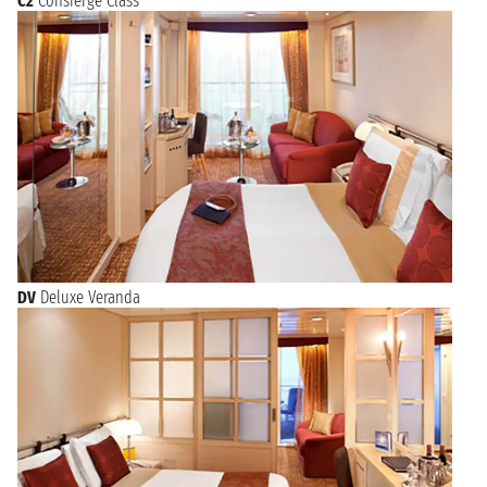
C2
Consierge Class
DV
Deluxe Veranda