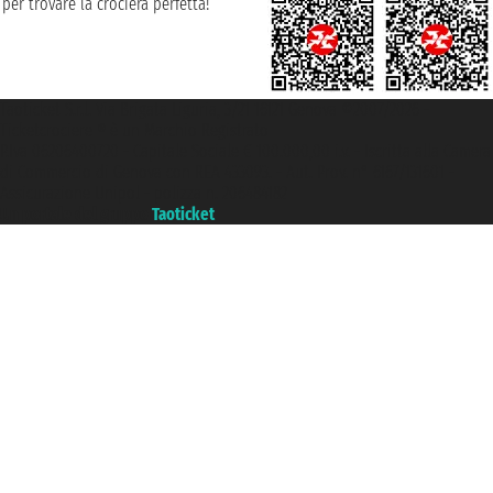
per trovare la crociera perfetta!
Taoticket S.r.l. Via Brigata Liguria, 3/21 16121 Genova ©2007/2026 -
Ticketcrociere ® è un Marchio Registrato
P.Iva 06206400720 - Capitale Sociale € 100.000,00 i.v. - Iscritta alla Camera
di Commercio di Genova con REA 433093. - Aut. Prov. n° 6167/131601 -
Assicurazione Unipol - polizza n. 206484182
Un portale del gruppo
Taoticket