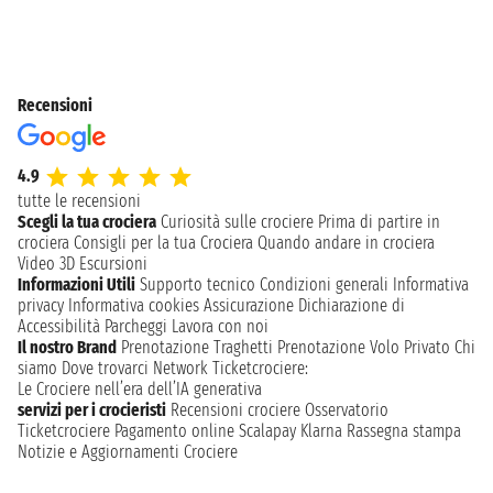
Recensioni
4.9
tutte le recensioni
Scegli la tua crociera
Curiosità sulle crociere
Prima di partire in
crociera
Consigli per la tua Crociera
Quando andare in crociera
Video 3D
Escursioni
Informazioni Utili
Supporto tecnico
Condizioni generali
Informativa
privacy
Informativa cookies
Assicurazione
Dichiarazione di
Accessibilità
Parcheggi
Lavora con noi
Il nostro Brand
Prenotazione Traghetti
Prenotazione Volo Privato
Chi
siamo
Dove trovarci
Network
Ticketcrociere:
Le Crociere nell’era dell’IA generativa
servizi per i crocieristi
Recensioni crociere
Osservatorio
Ticketcrociere
Pagamento online
Scalapay
Klarna
Rassegna stampa
Notizie e Aggiornamenti Crociere