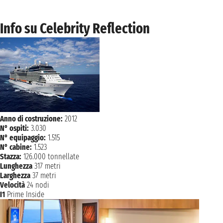
Info su Celebrity Reflection
Anno di costruzione:
2012
N° ospiti:
3.030
N° equipaggio:
1.515
N° cabine:
1.523
Stazza:
126.000 tonnellate
Lunghezza
317 metri
Larghezza
37 metri
Velocità
24 nodi
I1
Prime Inside