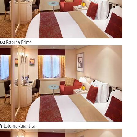
O2
Esterna Prime
Y
Esterna garantita