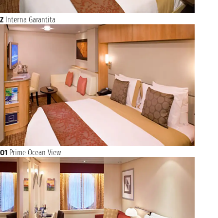
Z
Interna Garantita
O1
Prime Ocean View