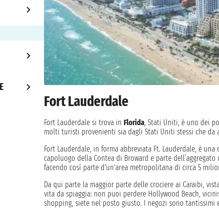
E
Fort Lauderdale
Fort Lauderdale si trova in
Florida
, Stati Uniti, è uno dei po
molti turisti provenienti sia dagli Stati Uniti stessi che da
Fort Lauderdale, in forma abbreviata Ft. Lauderdale, è una ci
capoluogo della Contea di Broward e parte dell’aggregato
facendo così parte d'un'area metropolitana di circa 5 milio
Da qui parte la maggior parte delle crociere ai Caraibi, vist
vita da spiaggia: non puoi perdere Hollywood Beach, vicinis
shopping, siete nel posto giusto. I negozi sono tantissimi e
trascorrere le vostre serate. Visitate i Giardini Flamingo, 6