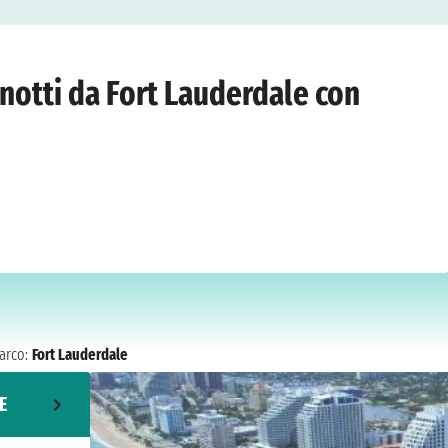
Fort Lauderdale
›
lunedì 28 giugno 2027
 notti da Fort Lauderdale con
arco:
Fort Lauderdale
E