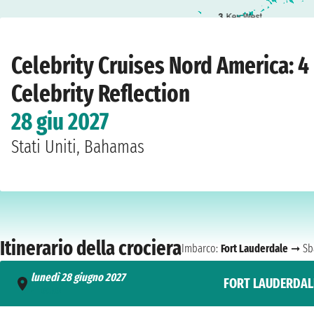
3
Key West
Home
›
Compagnie
›
Celebrity Cruises
›
Nord America
›
Celebrity Reflection
›
Celebrity Cruises Nord America: 4
Celebrity Reflection
28 giu 2027
Stati Uniti, Bahamas
Itinerario della crociera
Imbarco:
Fort Lauderdale
➞ Sb
lunedì 28 giugno 2027
FORT LAUDERDAL
- 16:00