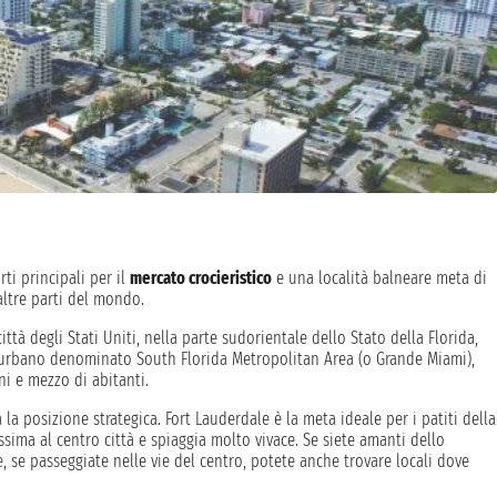
rti principali per il
mercato crocieristico
e una località balneare meta di
 altre parti del mondo.
ttà degli Stati Uniti, nella parte sudorientale dello Stato della Florida,
 urbano denominato South Florida Metropolitan Area (o Grande Miami),
ni e mezzo di abitanti.
a la posizione strategica. Fort Lauderdale è la meta ideale per i patiti della
sima al centro città e spiaggia molto vivace. Se siete amanti dello
, se passeggiate nelle vie del centro, potete anche trovare locali dove
0 acri di verde in cui potete vedere fenicotteri, da cui prendono il nome, e