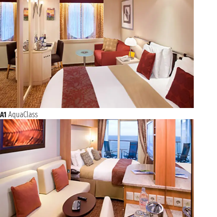
A1
AquaClass