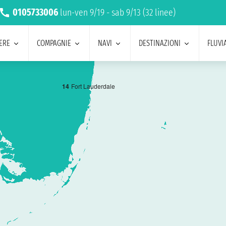
0105733006
lun-ven 9/19 - sab 9/13 (32 linee)
ERE
COMPAGNIE
NAVI
DESTINAZIONI
FLUVIA
1
4
Fort Lauderdale