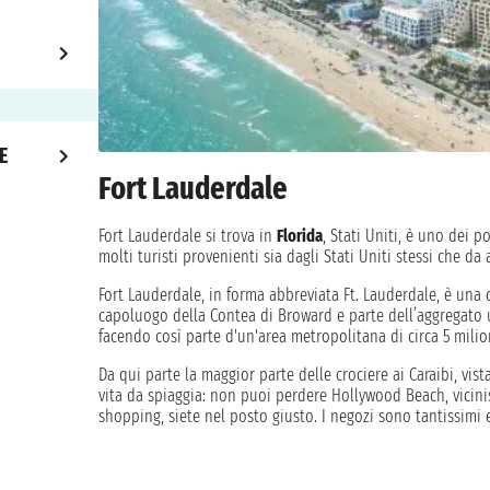
E
Fort Lauderdale
Fort Lauderdale si trova in
Florida
, Stati Uniti, è uno dei po
molti turisti provenienti sia dagli Stati Uniti stessi che da
Fort Lauderdale, in forma abbreviata Ft. Lauderdale, è una ci
capoluogo della Contea di Broward e parte dell’aggregato
facendo così parte d'un'area metropolitana di circa 5 milio
Da qui parte la maggior parte delle crociere ai Caraibi, vist
vita da spiaggia: non puoi perdere Hollywood Beach, vicinis
shopping, siete nel posto giusto. I negozi sono tantissimi e
trascorrere le vostre serate. Visitate i Giardini Flamingo, 6
alligatori godendo di una flora rigogliosa e verdeggiante. P
indimenticabile. Fort Lauderdale è una meta accogliente e 