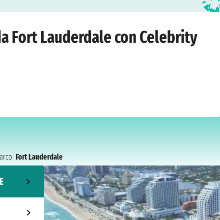
uderdale
›
lunedì 19 luglio 2027
 da Fort Lauderdale con Celebrity
arco:
Fort Lauderdale
E