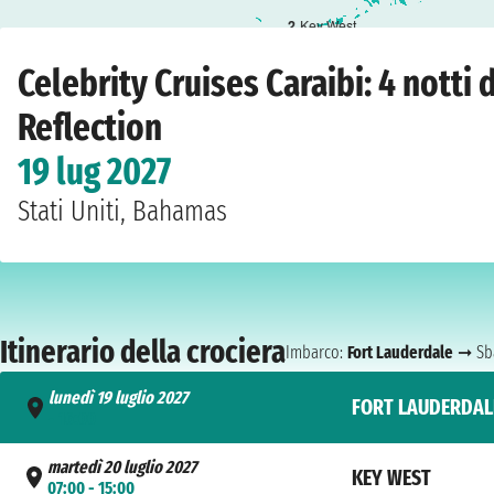
2
Key West
Home
›
Compagnie
›
Celebrity Cruises
›
Caraibi
›
Celebrity Reflection
›
Fort La
Celebrity Cruises Caraibi: 4 notti
Reflection
19 lug 2027
Stati Uniti, Bahamas
Itinerario della crociera
Imbarco:
Fort Lauderdale
➞ Sb
lunedì 19 luglio 2027
FORT LAUDERDAL
- 16:00
martedì 20 luglio 2027
KEY WEST
07:00 - 15:00