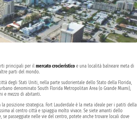
rti principali per il
mercato crocieristico
e una località balneare meta di
 altre parti del mondo.
ttà degli Stati Uniti, nella parte sudorientale dello Stato della Florida,
 urbano denominato South Florida Metropolitan Area (o Grande Miami),
ni e mezzo di abitanti.
a la posizione strategica. Fort Lauderdale è la meta ideale per i patiti della
sima al centro città e spiaggia molto vivace. Se siete amanti dello
, se passeggiate nelle vie del centro, potete anche trovare locali dove
0 acri di verde in cui potete vedere fenicotteri, da cui prendono il nome, e
uoi esplorare tutte le specie di animali e piante durante un safari
rilassante e un ottimo luogo dove trascorrere qualche giorno prima della