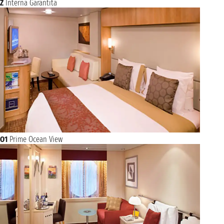
Z
Interna Garantita
O1
Prime Ocean View