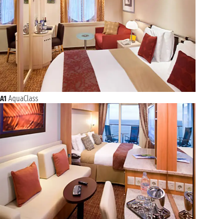
A1
AquaClass