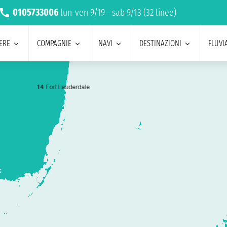
0105733006
lun-ven 9/19 - sab 9/13 (32 linee)
ERE
COMPAGNIE
NAVI
DESTINAZIONI
FLUVIA
1
4
Fort Lauderdale