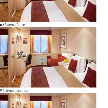
O2
Esterna Prime
Y
Esterna garantita