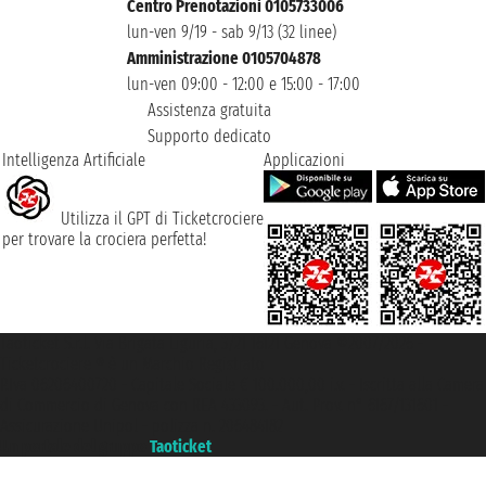
Centro Prenotazioni 0105733006
lun-ven 9/19 - sab 9/13 (32 linee)
Amministrazione 0105704878
lun-ven 09:00 - 12:00 e 15:00 - 17:00
Assistenza gratuita
Supporto dedicato
Intelligenza Artificiale
Applicazioni
Utilizza il GPT di Ticketcrociere
per trovare la crociera perfetta!
Taoticket S.r.l. Via Brigata Liguria, 3/21 16121 Genova ©2007/2026 -
Ticketcrociere ® è un Marchio Registrato
P.Iva 06206400720 - Capitale Sociale € 100.000,00 i.v. - Iscritta alla Camera
di Commercio di Genova con REA 433093. - Aut. Prov. n° 6167/131601 -
Assicurazione Unipol - polizza n. 206484182
Un portale del gruppo
Taoticket