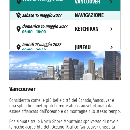
VANCOUVER
- 16:00
NAVIGAZIONE
sabato 15 maggio 2027
domenica 16 maggio 2027
KETCHIKAN
06:00 - 16:00
lunedì 17 maggio 2027
JUNEAU
09:00 - 20:30
martedì 18 maggio 2027
SKAGWAY
06:30 - 18:00
mercoledì 19 maggio 2027
TRACY ARM
07:00 - 11:00
Vancouver
NAVIGAZIONE
giovedì 20 maggio 2027
Considerata come le più belle città del Canada, Vancouver è
una splendida metropoli fiorente abbastanza fortunata da
venerdì 21 maggio 2027
SEATTLE
essere affiancata dall'oceano e da montagne allo stesso tempo.
06:00
Posizionata tra le North Shore Mountains spolverate di neve e
le ricche acque blu dell'Oceano Pacifico, Vancouver unisce la