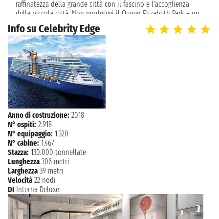
raffinatezza della grande città con il fascino e l'accoglienza
della piccola città. Non perdetevi il Queen Elizabeth Park – un
arboreto civico di 130 acri arricchiti con sculture dell'artista
Info su Celebrity Edge
moderna Henry Moore. Con i suoi numerosi parchi, spiagge,
giardini, musei, gallerie d'arte e diversità etnica, Vancouver è
uno di quei rari luoghi che realmente vivono fino alla sua
promessa di offrire qualcosa per tutti.
Anno di costruzione:
2018
N° ospiti:
2.918
N° equipaggio:
1.320
N° cabine:
1.467
Stazza:
130.000 tonnellate
Lunghezza
306 metri
Larghezza
39 metri
Velocità
22 nodi
DI
Interna Deluxe