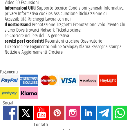
Video 3D
Escursioni
Informazioni Utili
Supporto tecnico
Condizioni generali
Informativa
privacy
Informativa cookies
Assicurazione
Dichiarazione di
Accessibilità
Parcheggi
Lavora con noi
Il nostro Brand
Prenotazione Traghetti
Prenotazione Volo Privato
Chi
siamo
Dove trovarci
Network
Ticketcrociere:
Le Crociere nell’era dell’IA generativa
servizi per i crocieristi
Recensioni crociere
Osservatorio
Ticketcrociere
Pagamento online
Scalapay
Klarna
Rassegna stampa
Notizie e Aggiornamenti Crociere
Pagamenti
Social
Contatti