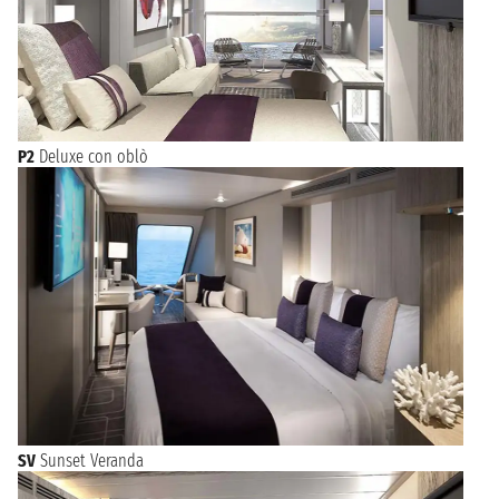
P2
Deluxe con oblò
SV
Sunset Veranda