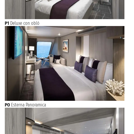
P1
Deluxe con oblò
PO
Esterna Panoramica