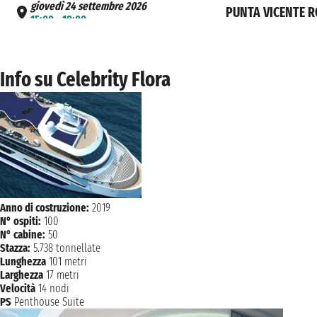
giovedì 24 settembre 2026
PUNTA VICENTE 
15:00 - 18:00
venerdì 25 settembre 2026
SOUTH PLAZA
08:00 - 11:30
Info su Celebrity Flora
venerdì 25 settembre 2026
DAPHNE ISLAND
13:00 - 14:00
venerdì 25 settembre 2026
TINO
15:00 - 18:00
sabato 26 settembre 2026
PUERTO AYORA
08:00 - 18:00
Anno di costruzione:
2019
N° ospiti:
100
domenica 27 settembre 2026
N° cabine:
50
BALTRA
07:00
Stazza:
5.738 tonnellate
Lunghezza
101 metri
Larghezza
17 metri
Velocità
14 nodi
PS
Penthouse Suite