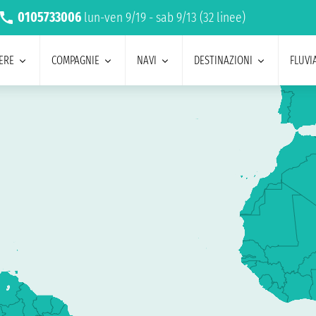
0105733006
lun-ven 9/19 - sab 9/13 (32 linee)
ERE
COMPAGNIE
NAVI
DESTINAZIONI
FLUVIA