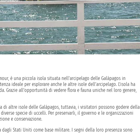
mour, è una piccola isola situata nell'arcipelago delle Galápagos in
tenza ideale per esplorare anche le altre isole dell'arcipelago. L'isola ha
a. Grazie all'opportunità di vedere flora e fauna uniche nel loro genere,
 di altre isole delle Galápagos, tuttavia, i visitatori possono godere della
diverse specie di uccelli. Per preservarli, il governo e le organizzazioni
ezione e conservazione.
 dagli Stati Uniti come base militare. I segni della loro presenza sono
clusa una pista di atterraggio, che ha aperto la strada al suo attuale ruolo