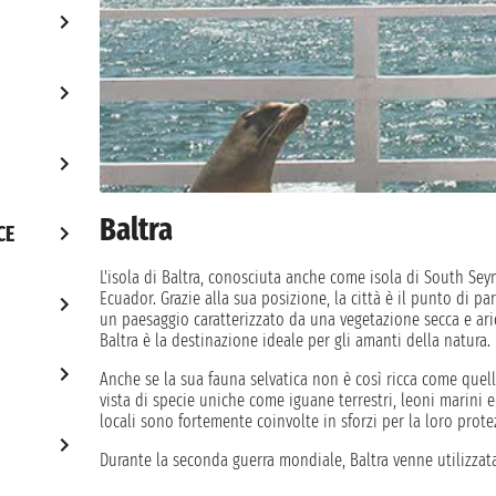
Baltra
CE
L'isola di Baltra, conosciuta anche come isola di South Sey
Ecuador. Grazie alla sua posizione, la città è il punto di par
un paesaggio caratterizzato da una vegetazione secca e arid
Baltra è la destinazione ideale per gli amanti della natura.
Anche se la sua fauna selvatica non è così ricca come quella
vista di specie uniche come iguane terrestri, leoni marini e 
locali sono fortemente coinvolte in sforzi per la loro prot
Durante la seconda guerra mondiale, Baltra venne utilizzata
ancora visibili nelle infrastrutture ancora oggi presenti, in