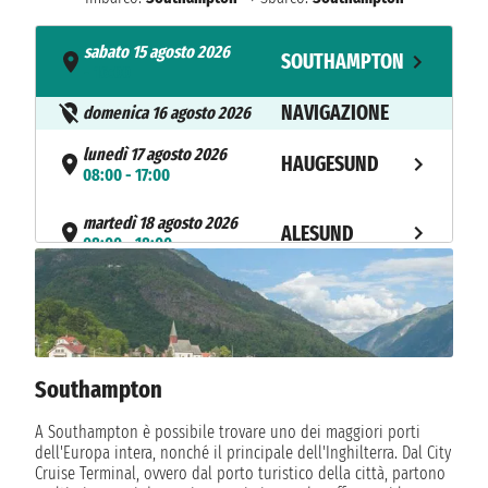
sabato 15 agosto 2026
SOUTHAMPTON
- 16:00
NAVIGAZIONE
domenica 16 agosto 2026
lunedì 17 agosto 2026
HAUGESUND
08:00 - 17:00
martedì 18 agosto 2026
ALESUND
08:00 - 18:00
mercoledì 19 agosto 2026
FLAM
09:00 - 19:00
giovedì 20 agosto 2026
BERGEN
07:00 - 14:00
Southampton
NAVIGAZIONE
venerdì 21 agosto 2026
A Southampton è possibile trovare uno dei maggiori porti
dell'Europa intera, nonché il principale dell'Inghilterra. Dal City
sabato 22 agosto 2026
SOUTHAMPTON
Cruise Terminal, ovvero dal porto turistico della città, partono
07:00