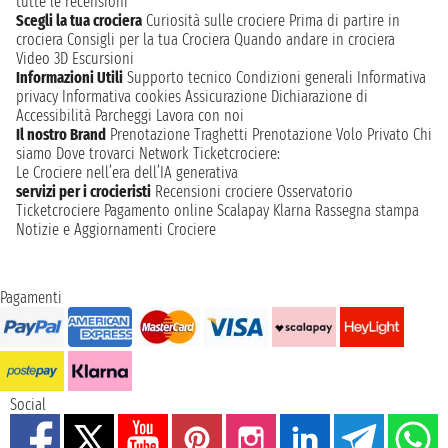
tutte le recensioni
Scegli la tua crociera
Curiosità sulle crociere
Prima di partire in
crociera
Consigli per la tua Crociera
Quando andare in crociera
Video 3D
Escursioni
Informazioni Utili
Supporto tecnico
Condizioni generali
Informativa
privacy
Informativa cookies
Assicurazione
Dichiarazione di
Accessibilità
Parcheggi
Lavora con noi
Il nostro Brand
Prenotazione Traghetti
Prenotazione Volo Privato
Chi
siamo
Dove trovarci
Network
Ticketcrociere:
Le Crociere nell’era dell’IA generativa
servizi per i crocieristi
Recensioni crociere
Osservatorio
Ticketcrociere
Pagamento online
Scalapay
Klarna
Rassegna stampa
Notizie e Aggiornamenti Crociere
Pagamenti
Social