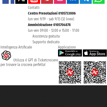
Contatti
Centro Prenotazioni 0105733006
lun-ven 9/19 - sab 9/13 (32 linee)
Amministrazione 0105704878
lun-ven 09:00 - 12:00 e 15:00 - 17:00
Assistenza gratuita
Supporto dedicato
Intelligenza Artificiale
Applicazioni
Utilizza il GPT di Ticketcrociere
per trovare la crociera perfetta!
Taoticket S.r.l. Via Brigata Liguria, 3/21 16121 Genova ©2007/2026 -
Ticketcrociere ® è un Marchio Registrato
P.Iva 06206400720 - Capitale Sociale € 100.000,00 i.v. - Iscritta alla Camera
di Commercio di Genova con REA 433093. - Aut. Prov. n° 6167/131601 -
Assicurazione Unipol - polizza n. 206484182