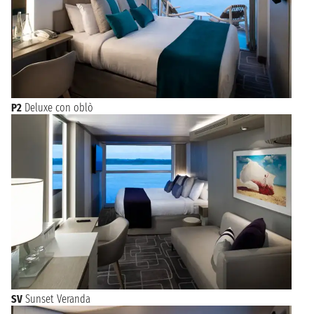
P2
Deluxe con oblò
SV
Sunset Veranda