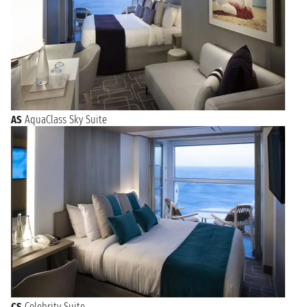
AS
AquaClass Sky Suite
CS
Celebrity Suite