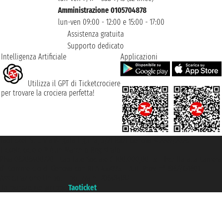
Amministrazione 0105704878
lun-ven 09:00 - 12:00 e 15:00 - 17:00
Assistenza gratuita
Supporto dedicato
Intelligenza Artificiale
Applicazioni
Utilizza il GPT di Ticketcrociere
per trovare la crociera perfetta!
Taoticket S.r.l. Via Brigata Liguria, 3/21 16121 Genova ©2007/2026 -
Ticketcrociere ® è un Marchio Registrato
P.Iva 06206400720 - Capitale Sociale € 100.000,00 i.v. - Iscritta alla Camera
di Commercio di Genova con REA 433093. - Aut. Prov. n° 6167/131601 -
Assicurazione Unipol - polizza n. 206484182
Un portale del gruppo
Taoticket