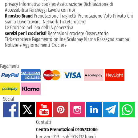
privacy
Informativa cookies
Assicurazione
Dichiarazione di
Accessibilità
Parcheggi
Lavora con noi
Il nostro Brand
Prenotazione Traghetti
Prenotazione Volo Privato
Chi
siamo
Dove trovarci
Network
Ticketcrociere:
Le Crociere nell’era dell’IA generativa
servizi per i crocieristi
Recensioni crociere
Osservatorio
Ticketcrociere
Pagamento online
Scalapay
Klarna
Rassegna stampa
Notizie e Aggiornamenti Crociere
Pagamenti
Social
Contatti
Centro Prenotazioni 0105733006
lun-ven 9/19 - sab 9/13 (32 linee)