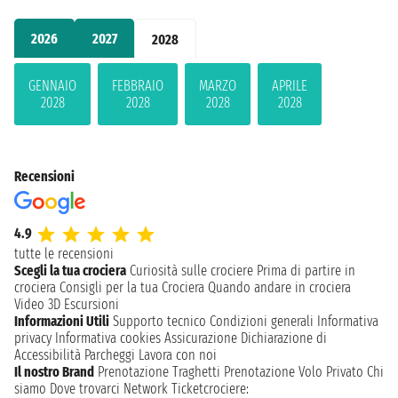
2026
2027
2028
GENNAIO
FEBBRAIO
MARZO
APRILE
2028
2028
2028
2028
Recensioni
4.9
tutte le recensioni
Scegli la tua crociera
Curiosità sulle crociere
Prima di partire in
crociera
Consigli per la tua Crociera
Quando andare in crociera
Video 3D
Escursioni
Informazioni Utili
Supporto tecnico
Condizioni generali
Informativa
privacy
Informativa cookies
Assicurazione
Dichiarazione di
Accessibilità
Parcheggi
Lavora con noi
Il nostro Brand
Prenotazione Traghetti
Prenotazione Volo Privato
Chi
siamo
Dove trovarci
Network
Ticketcrociere: