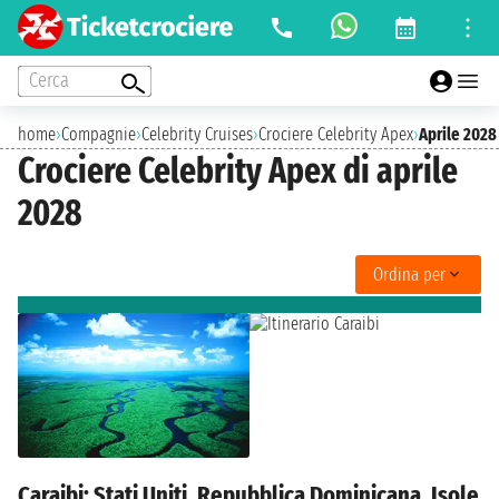
Cerca
home
›
Compagnie
›
Celebrity Cruises
›
Crociere Celebrity Apex
›
Aprile 2028
Crociere Celebrity Apex di aprile
2028
Ordina per
Caraibi: Stati Uniti, Repubblica Dominicana, Isole