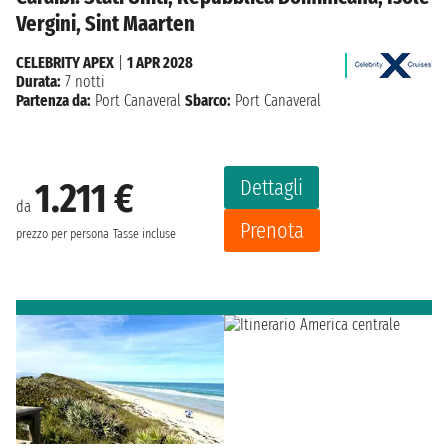
Vergini, Sint Maarten
CELEBRITY APEX
|
1 APR 2028
Durata:
7 notti
Partenza da:
Port Canaveral
Sbarco:
Port Canaveral
Dettagli
1.211 €
da
Prenota
prezzo per persona
Tasse incluse