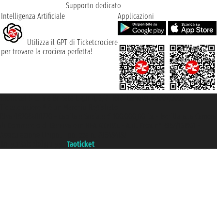
Supporto dedicato
Intelligenza Artificiale
Applicazioni
Utilizza il GPT di Ticketcrociere
per trovare la crociera perfetta!
Taoticket S.r.l. Via Brigata Liguria, 3/21 16121 Genova ©2007/2026 -
Ticketcrociere ® è un Marchio Registrato
P.Iva 06206400720 - Capitale Sociale € 100.000,00 i.v. - Iscritta alla Camera
di Commercio di Genova con REA 433093. - Aut. Prov. n° 6167/131601 -
Assicurazione Unipol - polizza n. 206484182
Un portale del gruppo
Taoticket