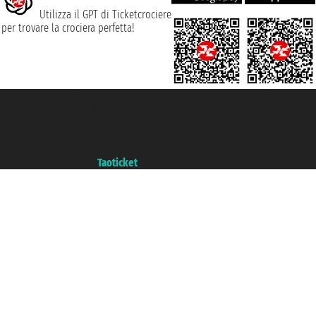
Utilizza il GPT di Ticketcrociere
per trovare la crociera perfetta!
Taoticket S.r.l. Via Brigata Liguria, 3/21 16121 Genova ©2007/2026 -
Ticketcrociere ® è un Marchio Registrato
P.Iva 06206400720 - Capitale Sociale € 100.000,00 i.v. - Iscritta alla Camera
di Commercio di Genova con REA 433093. - Aut. Prov. n° 6167/131601 -
Assicurazione Unipol - polizza n. 206484182
Un portale del gruppo
Taoticket