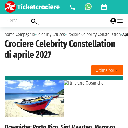
Cerca
home
›
Compagnie
›
Celebrity Cruises
›
Crociere Celebrity Constellation
›
Apr
Crociere Celebrity Constellation
di aprile 2027
Ordina per
Oceaniche: Porto Rico, Sint Maarten, Marocco,