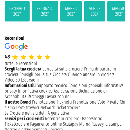
GENNAIO
FEBBRAIO
MARZO
APRILE
MAGGIO
2027
2027
2027
2027
2027
Recensioni
4.9
tutte le recensioni
Scegli la tua crociera
Curiosità sulle crociere
Prima di partire in
crociera
Consigli per la tua Crociera
Quando andare in crociera
Video 3D
Escursioni
Informazioni Utili
Supporto tecnico
Condizioni generali
Informativa
privacy
Informativa cookies
Assicurazione
Dichiarazione di
Accessibilità
Parcheggi
Lavora con noi
Il nostro Brand
Prenotazione Traghetti
Prenotazione Volo Privato
Chi
siamo
Dove trovarci
Network
Ticketcrociere:
Le Crociere nell’era dell’IA generativa
servizi per i crocieristi
Recensioni crociere
Osservatorio
Ticketcrociere
Pagamento online
Scalapay
Klarna
Rassegna stampa
Notizie e Aggiornamenti Crociere