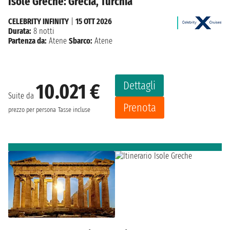
Isole Greche: Grecia, Turchia
CELEBRITY INFINITY
|
15 OTT 2026
Durata:
8 notti
Partenza da:
Atene
Sbarco:
Atene
Dettagli
10.021 €
Suite da
Prenota
prezzo per persona
Tasse incluse