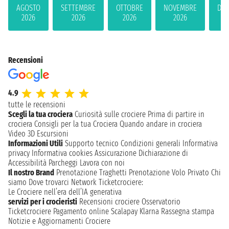
AGOSTO
SETTEMBRE
OTTOBRE
NOVEMBRE
DIC
2026
2026
2026
2026
2
Recensioni
4.9
tutte le recensioni
Scegli la tua crociera
Curiosità sulle crociere
Prima di partire in
crociera
Consigli per la tua Crociera
Quando andare in crociera
Video 3D
Escursioni
Informazioni Utili
Supporto tecnico
Condizioni generali
Informativa
privacy
Informativa cookies
Assicurazione
Dichiarazione di
Accessibilità
Parcheggi
Lavora con noi
Il nostro Brand
Prenotazione Traghetti
Prenotazione Volo Privato
Chi
siamo
Dove trovarci
Network
Ticketcrociere:
Le Crociere nell’era dell’IA generativa
servizi per i crocieristi
Recensioni crociere
Osservatorio
Ticketcrociere
Pagamento online
Scalapay
Klarna
Rassegna stampa
Notizie e Aggiornamenti Crociere