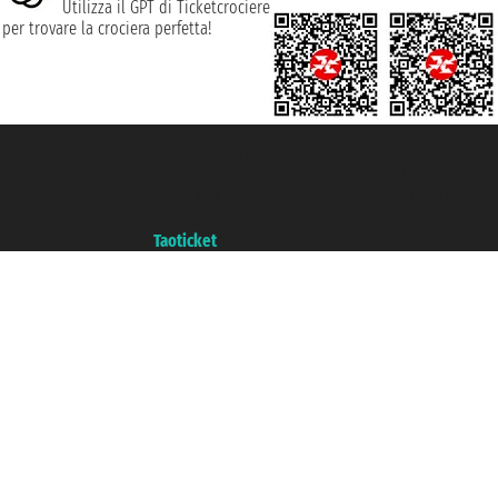
Utilizza il GPT di Ticketcrociere
per trovare la crociera perfetta!
Taoticket S.r.l. Via Brigata Liguria, 3/21 16121 Genova ©2007/2026 -
Ticketcrociere ® è un Marchio Registrato
P.Iva 06206400720 - Capitale Sociale € 100.000,00 i.v. - Iscritta alla Camera
di Commercio di Genova con REA 433093. - Aut. Prov. n° 6167/131601 -
Assicurazione Unipol - polizza n. 206484182
Un portale del gruppo
Taoticket