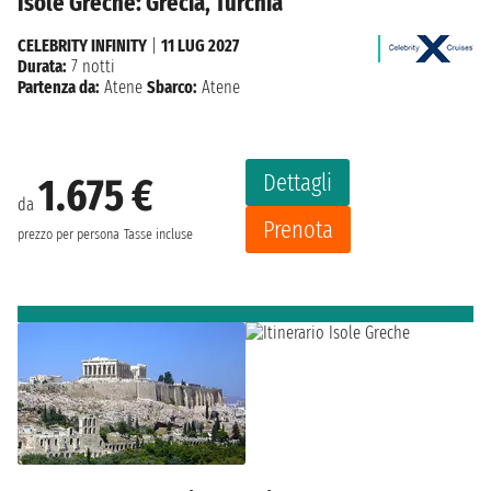
Isole Greche: Grecia, Turchia
CELEBRITY INFINITY
|
11 LUG 2027
Durata:
7 notti
Partenza da:
Atene
Sbarco:
Atene
Dettagli
1.675 €
da
Prenota
prezzo per persona
Tasse incluse