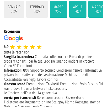
GENNAIO
FEBBRAIO
MARZO
APRILE
MAGGIO
2027
2027
2027
2027
2027
Recensioni
4.9
tutte le recensioni
Scegli la tua crociera
Curiosità sulle crociere
Prima di partire in
crociera
Consigli per la tua Crociera
Quando andare in crociera
Video 3D
Escursioni
Informazioni Utili
Supporto tecnico
Condizioni generali
Informativa
privacy
Informativa cookies
Assicurazione
Dichiarazione di
Accessibilità
Parcheggi
Lavora con noi
Il nostro Brand
Prenotazione Traghetti
Prenotazione Volo Privato
Chi
siamo
Dove trovarci
Network
Ticketcrociere:
Le Crociere nell’era dell’IA generativa
servizi per i crocieristi
Recensioni crociere
Osservatorio
Ticketcrociere
Pagamento online
Scalapay
Klarna
Rassegna stampa
Notizie e Aggiornamenti Crociere