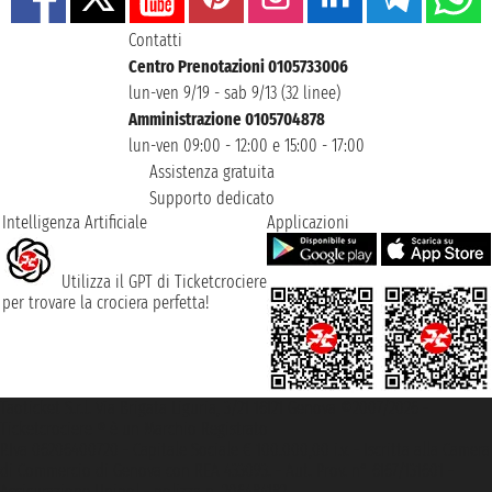
Contatti
Centro Prenotazioni 0105733006
lun-ven 9/19 - sab 9/13 (32 linee)
Amministrazione 0105704878
lun-ven 09:00 - 12:00 e 15:00 - 17:00
Assistenza gratuita
Supporto dedicato
Intelligenza Artificiale
Applicazioni
Utilizza il GPT di Ticketcrociere
per trovare la crociera perfetta!
Taoticket S.r.l. Via Brigata Liguria, 3/21 16121 Genova ©2007/2026 -
Ticketcrociere ® è un Marchio Registrato
P.Iva 06206400720 - Capitale Sociale € 100.000,00 i.v. - Iscritta alla Camera
di Commercio di Genova con REA 433093. - Aut. Prov. n° 6167/131601 -
Assicurazione Unipol - polizza n. 206484182