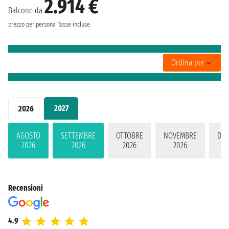
2.914 €
Balcone da
prezzo per persona
Tasse incluse
Ordina per
2027
2026
AGOSTO
SETTEMBRE
OTTOBRE
NOVEMBRE
DIC
2026
2026
2026
2026
2
Recensioni
4.9