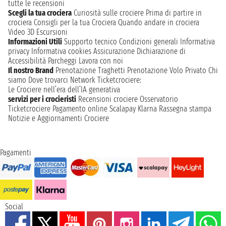
tutte le recensioni
Scegli la tua crociera
Curiosità sulle crociere
Prima di partire in
crociera
Consigli per la tua Crociera
Quando andare in crociera
Video 3D
Escursioni
Informazioni Utili
Supporto tecnico
Condizioni generali
Informativa
privacy
Informativa cookies
Assicurazione
Dichiarazione di
Accessibilità
Parcheggi
Lavora con noi
Il nostro Brand
Prenotazione Traghetti
Prenotazione Volo Privato
Chi
siamo
Dove trovarci
Network
Ticketcrociere:
Le Crociere nell’era dell’IA generativa
servizi per i crocieristi
Recensioni crociere
Osservatorio
Ticketcrociere
Pagamento online
Scalapay
Klarna
Rassegna stampa
Notizie e Aggiornamenti Crociere
Pagamenti
Social