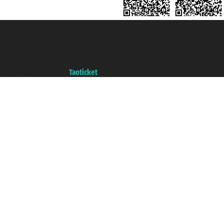
Taoticket S.r.l. Via Brigata Liguria, 3/21 16121 Genova ©2007/2026 -
Ticketcrociere ® è un Marchio Registrato
P.Iva 06206400720 - Capitale Sociale € 100.000,00 i.v. - Iscritta alla Camera
di Commercio di Genova con REA 433093. - Aut. Prov. n° 6167/131601 -
Assicurazione Unipol - polizza n. 206484182
Un portale del gruppo
Taoticket