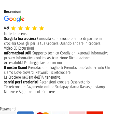
Recensioni
4.9
tutte le recensioni
Scegli la tua crociera
Curiosità sulle crociere
Prima di partire in
crociera
Consigli per la tua Crociera
Quando andare in crociera
Video 3D
Escursioni
Informazioni Utili
Supporto tecnico
Condizioni generali
Informativa
privacy
Informativa cookies
Assicurazione
Dichiarazione di
Accessibilità
Parcheggi
Lavora con noi
Il nostro Brand
Prenotazione Traghetti
Prenotazione Volo Privato
Chi
siamo
Dove trovarci
Network
Ticketcrociere:
Le Crociere nell’era dell’IA generativa
servizi per i crocieristi
Recensioni crociere
Osservatorio
Ticketcrociere
Pagamento online
Scalapay
Klarna
Rassegna stampa
Notizie e Aggiornamenti Crociere
Pagamenti