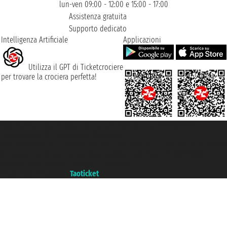
lun-ven 09:00 - 12:00 e 15:00 - 17:00
Assistenza gratuita
Supporto dedicato
Intelligenza Artificiale
Applicazioni
Utilizza il GPT di Ticketcrociere
per trovare la crociera perfetta!
Taoticket S.r.l. Via Brigata Liguria, 3/21 16121 Genova ©2007/2026 -
Ticketcrociere ® è un Marchio Registrato
P.Iva 06206400720 - Capitale Sociale € 100.000,00 i.v. - Iscritta alla Camera
di Commercio di Genova con REA 433093. - Aut. Prov. n° 6167/131601 -
Assicurazione Unipol - polizza n. 206484182
Un portale del gruppo
Taoticket