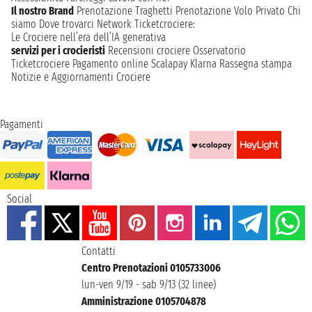
Il nostro Brand
Prenotazione Traghetti
Prenotazione Volo Privato
Chi
siamo
Dove trovarci
Network
Ticketcrociere:
Le Crociere nell’era dell’IA generativa
servizi per i crocieristi
Recensioni crociere
Osservatorio
Ticketcrociere
Pagamento online
Scalapay
Klarna
Rassegna stampa
Notizie e Aggiornamenti Crociere
Pagamenti
Social
Contatti
Centro Prenotazioni 0105733006
lun-ven 9/19 - sab 9/13 (32 linee)
Amministrazione 0105704878