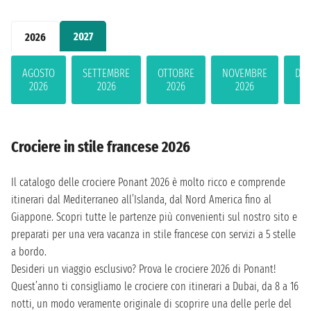
2027
2026
AGOSTO
SETTEMBRE
OTTOBRE
NOVEMBRE
DIC
2026
2026
2026
2026
2
Crociere in stile francese 2026
Il catalogo delle crociere Ponant 2026 è molto ricco e comprende
itinerari dal Mediterraneo all’Islanda, dal Nord America fino al
Giappone. Scopri tutte le partenze più convenienti sul nostro sito e
preparati per una vera vacanza in stile francese con servizi a 5 stelle
a bordo.
Desideri un viaggio esclusivo? Prova le crociere 2026 di Ponant!
Quest’anno ti consigliamo le crociere con itinerari a Dubai, da 8 a 16
notti, un modo veramente originale di scoprire una delle perle del