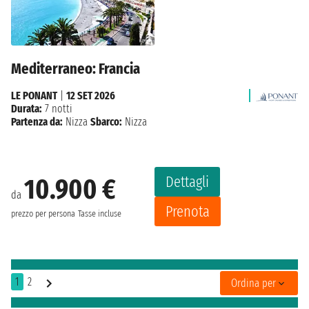
Mediterraneo: Francia
LE PONANT
|
12 SET 2026
Durata:
7 notti
Partenza da:
Nizza
Sbarco:
Nizza
Dettagli
10.900 €
da
Prenota
prezzo per persona
Tasse incluse
1
2
Ordina per