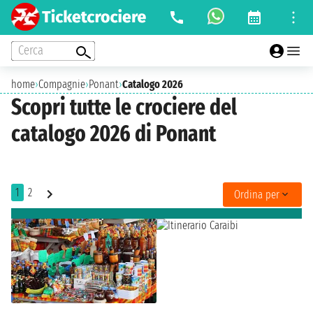
Cerca
home
›
Compagnie
›
Ponant
›
Catalogo 2026
Scopri tutte le crociere del
catalogo 2026 di Ponant
1
2
Ordina per