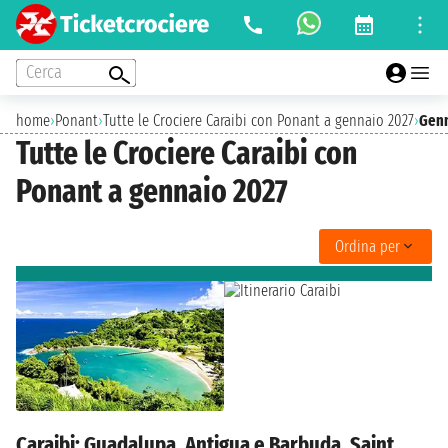
Cerca
home
›
Ponant
›
Tutte le Crociere Caraibi con Ponant a gennaio 2027
›
Genn
Tutte le Crociere Caraibi con
Ponant a gennaio 2027
Ordina per
Caraibi: Guadalupa, Antigua e Barbuda, Saint