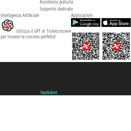
Assistenza gratuita
Supporto dedicato
Intelligenza Artificiale
Applicazioni
Utilizza il GPT di Ticketcrociere
per trovare la crociera perfetta!
Taoticket S.r.l. Via Brigata Liguria, 3/21 16121 Genova ©2007/2026 -
Ticketcrociere ® è un Marchio Registrato
P.Iva 06206400720 - Capitale Sociale € 100.000,00 i.v. - Iscritta alla Camera
di Commercio di Genova con REA 433093. - Aut. Prov. n° 6167/131601 -
Assicurazione Unipol - polizza n. 206484182
Un portale del gruppo
Taoticket