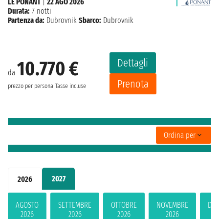
LE PONANT
|
22 AGO 2026
Durata:
7 notti
Partenza da:
Dubrovnik
Sbarco:
Dubrovnik
Dettagli
10.770 €
da
Prenota
prezzo per persona
Tasse incluse
Ordina per
2027
2026
AGOSTO
SETTEMBRE
OTTOBRE
NOVEMBRE
DIC
2026
2026
2026
2026
2