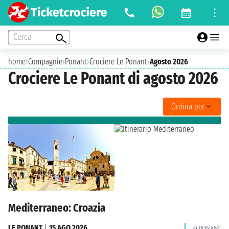
Cerca
home
›
Compagnie
›
Ponant
›
Crociere Le Ponant
›
Agosto 2026
Crociere Le Ponant di agosto 2026
Ordina per
Mediterraneo: Croazia
LE PONANT
|
15 AGO 2026