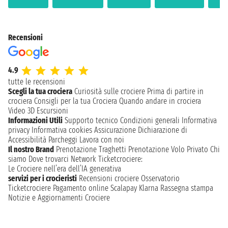
Recensioni
4.9
tutte le recensioni
Scegli la tua crociera
Curiosità sulle crociere
Prima di partire in
crociera
Consigli per la tua Crociera
Quando andare in crociera
Video 3D
Escursioni
Informazioni Utili
Supporto tecnico
Condizioni generali
Informativa
privacy
Informativa cookies
Assicurazione
Dichiarazione di
Accessibilità
Parcheggi
Lavora con noi
Il nostro Brand
Prenotazione Traghetti
Prenotazione Volo Privato
Chi
siamo
Dove trovarci
Network
Ticketcrociere:
Le Crociere nell’era dell’IA generativa
servizi per i crocieristi
Recensioni crociere
Osservatorio
Ticketcrociere
Pagamento online
Scalapay
Klarna
Rassegna stampa
Notizie e Aggiornamenti Crociere