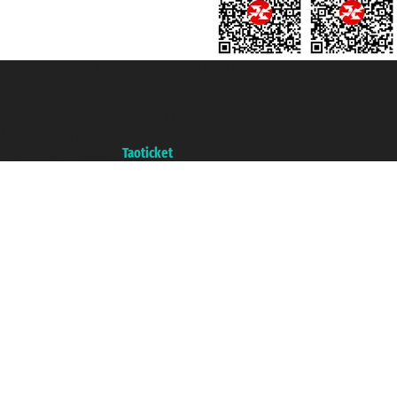
Taoticket S.r.l. Via Brigata Liguria, 3/21 16121 Genova ©2007/2026 -
Ticketcrociere ® è un Marchio Registrato
P.Iva 06206400720 - Capitale Sociale € 100.000,00 i.v. - Iscritta alla Camera
di Commercio di Genova con REA 433093. - Aut. Prov. n° 6167/131601 -
Assicurazione Unipol - polizza n. 206484182
Un portale del gruppo
Taoticket