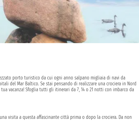
zzato porto turistico da cui ogni anno salpano migliaia di navi da
pitali del Mar Baltico. Se stai pensando di realizzare una crociera in Nord
a vacanza! Sfoglia tutti gli itinerari da 7, 14 o 21 notti con imbarco da
na visita a questa affascinante città prima o dopo la crociera. Da non
he ospita la sede del palazzo Amalienborg, la famosa residenza della
itare il palazzo di Christiansborg, il castello rinascimentale di
mento della Sirenetta.