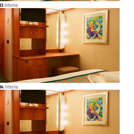
I3
Interna
I4
Interna