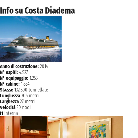
Info su Costa Diadema
Anno di costruzione:
2014
N° ospiti:
4.927
N° equipaggio:
1.253
N° cabine:
1.854
Stazza:
132.500 tonnellate
Lunghezza
306 metri
Larghezza
27 metri
Velocità
20 nodi
I1
Interna