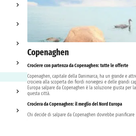
Copenaghen
Crociere con partenza da Copenaghen: tutte le offerte
Copenaghen, capitale della Danimarca, ha un grande e attre
crociera alla scoperta dei fiordi norvegesi e delle grandi ca
Europa salpare da Copenaghen è la soluzione giusta per la tu
questa città.
Crociera da Copenaghen: il meglio del Nord Europa
Chi decide di salpare da Copenaghen dovrebbe pianificare u
perdere è una passeggiata nel centro storico della città, c
famiglia reale danese. A chi ha più tempo consigliamo di vis
Rosenborg, con i suoi splendidi giardini e il famoso monu