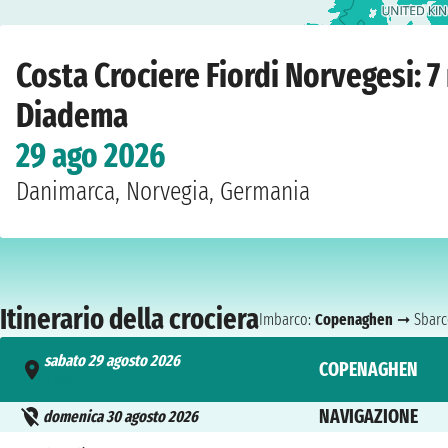
Home
›
Compagnie
›
Costa Crociere
›
Fiordi Norvegesi
›
Costa Diadema
›
Cope
Costa Crociere Fiordi Norvegesi: 
Diadema
29 ago 2026
Danimarca, Norvegia, Germania
Itinerario della crociera
Imbarco:
Copenaghen
➞ Sbarc
sabato 29 agosto 2026
COPENAGHEN
- 18:00
NAVIGAZIONE
domenica 30 agosto 2026