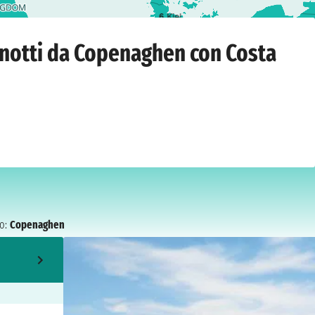
6
Kiel
naghen
›
sabato 29 agosto 2026
7 notti da Copenaghen con Costa
o:
Copenaghen