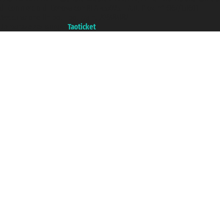
di Commercio di Genova con REA 433093. - Aut. Prov. n° 6167/131601 -
Assicurazione Unipol - polizza n. 206484182
Un portale del gruppo
Taoticket