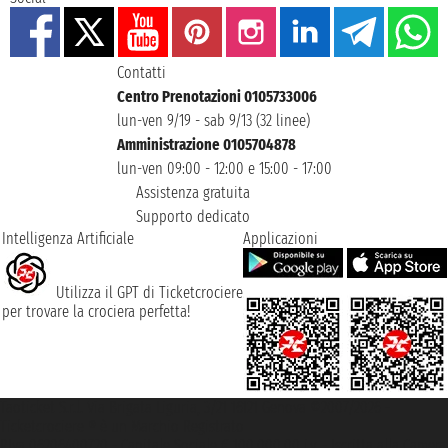
Contatti
Centro Prenotazioni 0105733006
lun-ven 9/19 - sab 9/13 (32 linee)
Amministrazione 0105704878
lun-ven 09:00 - 12:00 e 15:00 - 17:00
Assistenza gratuita
Supporto dedicato
Intelligenza Artificiale
Applicazioni
Utilizza il GPT di Ticketcrociere
per trovare la crociera perfetta!
Taoticket S.r.l. Via Brigata Liguria, 3/21 16121 Genova ©2007/2026 -
Ticketcrociere ® è un Marchio Registrato
P.Iva 06206400720 - Capitale Sociale € 100.000,00 i.v. - Iscritta alla Camera