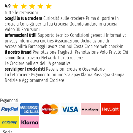
4.9
tutte le recensioni
Scegli la tua crociera
Curiosità sulle crociere
Prima di partire in
crociera
Consigli per la tua Crociera
Quando andare in crociera
Video 3D
Escursioni
Informazioni Utili
Supporto tecnico
Condizioni generali
Informativa
privacy
Informativa cookies
Assicurazione
Dichiarazione di
Accessibilità
Parcheggi
Lavora con noi
Costa Crociere web check-in
Il nostro Brand
Prenotazione Traghetti
Prenotazione Volo Privato
Chi
siamo
Dove trovarci
Network
Ticketcrociere:
Le Crociere nell’era dell’IA generativa
servizi per i crocieristi
Recensioni crociere
Osservatorio
Ticketcrociere
Pagamento online
Scalapay
Klarna
Rassegna stampa
Notizie e Aggiornamenti Crociere
Pagamenti
Social