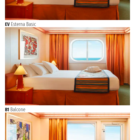
EV
Esterna Basic
B1
Balcone