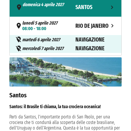
domenica 4 aprile 2027
SANTOS
- 16:30
lunedì 5 aprile 2027
RIO DE JANEIRO
08:00 - 18:00
NAVIGAZIONE
martedì 6 aprile 2027
NAVIGAZIONE
mercoledì 7 aprile 2027
giovedì 8 aprile 2027
SALVADOR
08:00 - 17:00
venerdì 9 aprile 2027
MACEIO
12:00 - 20:00
NAVIGAZIONE
Santos
sabato 10 aprile 2027
NAVIGAZIONE
domenica 11 aprile 2027
Santos: il Brasile ti chiama, la tua crociera oceanica!
NAVIGAZIONE
lunedì 12 aprile 2027
Parti da Santos, l'importante porto di San Paolo, per una
NAVIGAZIONE
martedì 13 aprile 2027
crociera che ti condurrà alla scoperta delle coste brasiliane,
dell'Uruguay o dell'Argentina. Questa è la tua opportunità per