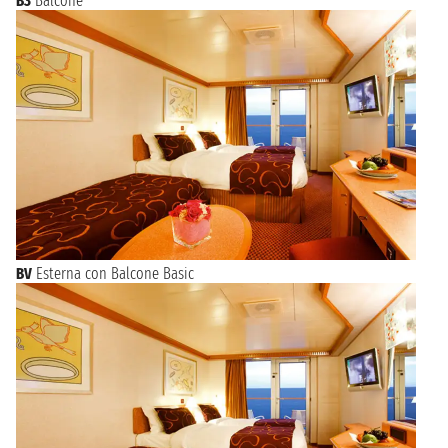
B3
Balcone
BV
Esterna con Balcone Basic