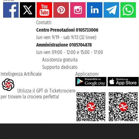
Contatti
Centro Prenotazioni 0105733006
lun-ven 9/19 - sab 9/13 (32 linee)
Amministrazione 0105704878
lun-ven 09:00 - 12:00 e 15:00 - 17:00
Assistenza gratuita
Supporto dedicato
Intelligenza Artificiale
Applicazioni
Utilizza il GPT di Ticketcrociere
per trovare la crociera perfetta!
Taoticket S.r.l. Via Brigata Liguria, 3/21 16121 Genova ©2007/2026 -
Ticketcrociere ® è un Marchio Registrato
P.Iva 06206400720 - Capitale Sociale € 100.000,00 i.v. - Iscritta alla Camera