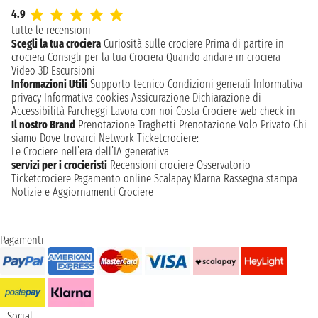
4.9
tutte le recensioni
Scegli la tua crociera
Curiosità sulle crociere
Prima di partire in
crociera
Consigli per la tua Crociera
Quando andare in crociera
Video 3D
Escursioni
Informazioni Utili
Supporto tecnico
Condizioni generali
Informativa
privacy
Informativa cookies
Assicurazione
Dichiarazione di
Accessibilità
Parcheggi
Lavora con noi
Costa Crociere web check-in
Il nostro Brand
Prenotazione Traghetti
Prenotazione Volo Privato
Chi
siamo
Dove trovarci
Network
Ticketcrociere:
Le Crociere nell’era dell’IA generativa
servizi per i crocieristi
Recensioni crociere
Osservatorio
Ticketcrociere
Pagamento online
Scalapay
Klarna
Rassegna stampa
Notizie e Aggiornamenti Crociere
Pagamenti
Social