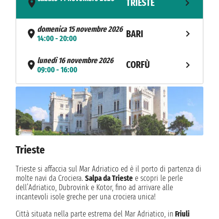
TRIESTE
- 17:00
domenica 15 novembre 2026
BARI
14:00 - 20:00
lunedì 16 novembre 2026
CORFÙ
09:00 - 16:00
martedì 17 novembre 2026
SIRACUSA
10:00 - 20:00
mercoledì 18 novembre 2026
LA VALLETTA
07:00 - 13:00
Trieste
NAVIGAZIONE
giovedì 19 novembre 2026
venerdì 20 novembre 2026
Trieste si affaccia sul Mar Adriatico ed è il porto di partenza di
TRIESTE
09:00
molte navi da Crociera.
Salpa da Trieste
e scopri le perle
dell’Adriatico, Dubrovink e Kotor, fino ad arrivare alle
incantevoli isole greche per una crociera unica!
Città situata nella parte estrema del Mar Adriatico, in
Friuli