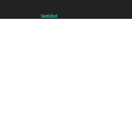
di Commercio di Genova con REA 433093. - Aut. Prov. n° 6167/131601 -
Assicurazione Unipol - polizza n. 206484182
Un portale del gruppo
Taoticket