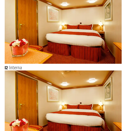
Se
la vostra nave salpa da Trieste
, non perdete l’occasione di
visitare questa città e i suoi principali monumenti come ad
esempio il Molo Audace. Da qui ammirate il mare prima di
dirigervi verso la Chiesa di Santa Maria Maggiore, costruita in
stile barocco. Imperdibile è il Colle di San Giusto e il famoso
Teatro Romano, che lascerà a bocca aperta tutti gli amanti
dell’archeologia.
I2
Interna