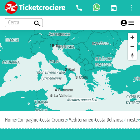
Cerca
1
6
Trieste
2
Bari
3
Corfù
4
Siracusa
5
La Valletta
Home
›
Compagnie
›
Costa Crociere
›
Mediterraneo
›
Costa Deliziosa
›
Trieste
›