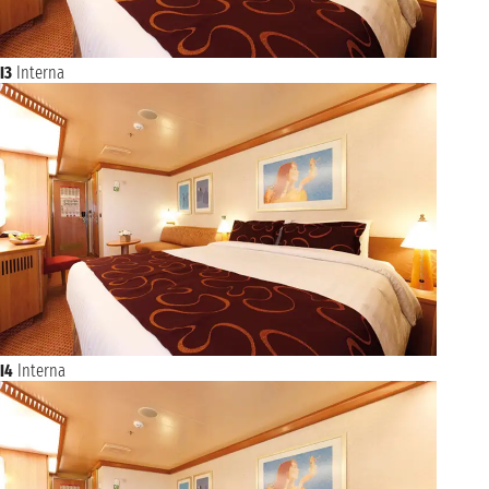
I3
Interna
I4
Interna