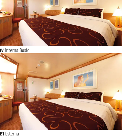
IV
Interna Basic
E1
Esterna