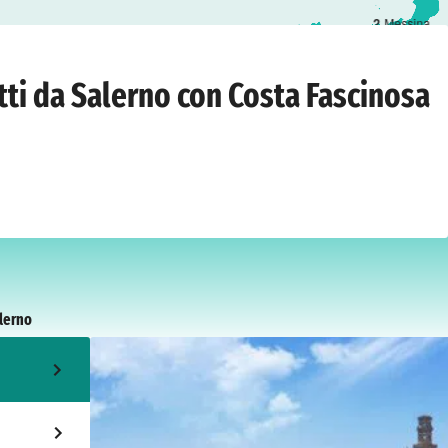
2
Messina
o
›
martedì 4 maggio 2027
tti da Salerno con Costa Fascinosa
lerno