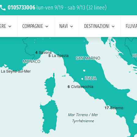
0105733006
lun-ven 9/19 - sab 9/13 (32 linee)
ERE
COMPAGNIE
NAVI
DESTINAZIONI
FLUVIA
4
Savona
5
La Spezia
La Seyne-sur-Mer
6
Civitavecchia
1
7
Salerno