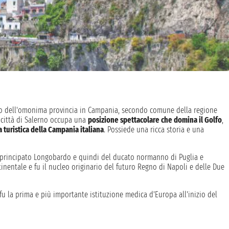
ogo dell'omonima provincia in Campania, secondo comune della regione
a città di Salerno occupa una
posizione spettacolare che domina il Golfo
,
turistica della Campania italiana
. Possiede una ricca storia e una
o principato Longobardo e quindi del ducato normanno di Puglia e
entale e fu il nucleo originario del futuro Regno di Napoli e delle Due
u la prima e più importante istituzione medica d'Europa all'inizio del
a delle moderne università. Ideale erede della celebre scuola medica è
o forma di campus, nei limitrofi comuni di Fisciano e Baronissi.