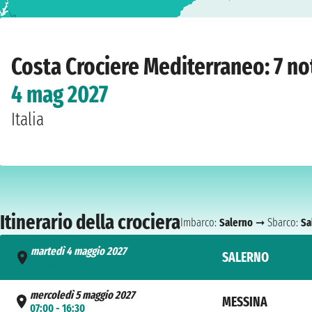
Home
›
Compagnie
›
Costa Crociere
›
Mediterraneo
›
Costa Fascinosa
›
Salern
Costa Crociere Mediterraneo: 7 no
4 mag 2027
Italia
Itinerario della crociera
Imbarco:
Salerno
➞ Sbarco:
Sa
martedì 4 maggio 2027
SALERNO
- 17:30
mercoledì 5 maggio 2027
MESSINA
07:00 - 16:30