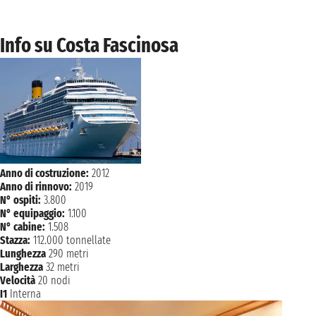
Info su Costa Fascinosa
Anno di costruzione:
2012
Anno di rinnovo:
2019
N° ospiti:
3.800
N° equipaggio:
1.100
N° cabine:
1.508
Stazza:
112.000 tonnellate
Lunghezza
290 metri
Larghezza
32 metri
Velocità
20 nodi
I1
Interna