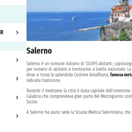
ER
Salerno
Salerno è un comune italiano di 133.693 abitanti, capolu
per numero di abitanti e trentesimo a livello nazionale. L
dove si trova la splendida Costiera Amalfitana,
famosa meta 
radicata tradizione.
Durante il medioevo la città è stata capitale dell'omonim
Calabria che comprendeva gran parte del Mezzogiorno contin
Sicilie.
A Salerno ha avuto sede la Scuola Medica Salernitana, che f
Medioevo e come tale è considerata da molti un'antesignan
l'Università degli studi di Salerno, dislocata dal 1988, sott