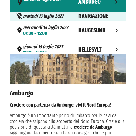
AMBURGO
- 20:00
NAVIGAZIONE
martedì 13 luglio 2027
mercoledì 14 luglio 2027
HAUGESUND
07:00 - 15:00
giovedì 15 luglio 2027
HELLESYLT
11:30 - 09:30
giovedì 15 luglio 2027
GEIRANGER
10:00 - 20:00
venerdì 16 luglio 2027
MÅLØY
09:00 - 18:00
Amburgo
sabato 17 luglio 2027
Crociere con partenza da Amburgo: vivi il Nord Europa!
FLAM
09:00 - 19:00
Amburgo è un importante porto di imbarco per le navi da
crociera che salpano alla scoperta del Nord Europa. Grazie alla
domenica 18 luglio 2027
BERGEN
posizione di questa città infatti le
crociere da Amburgo
08:00 - 18:00
raggiungono facilmente sia i fiordi norvegesi che le più