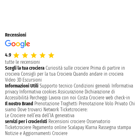
Recensioni
4.9
tutte le recensioni
Scegli la tua crociera
Curiosità sulle crociere
Prima di partire in
crociera
Consigli per la tua Crociera
Quando andare in crociera
Video 3D
Escursioni
Informazioni Utili
Supporto tecnico
Condizioni generali
Informativa
privacy
Informativa cookies
Assicurazione
Dichiarazione di
Accessibilità
Parcheggi
Lavora con noi
Costa Crociere web check-in
Il nostro Brand
Prenotazione Traghetti
Prenotazione Volo Privato
Chi
siamo
Dove trovarci
Network
Ticketcrociere:
Le Crociere nell’era dell’IA generativa
servizi per i crocieristi
Recensioni crociere
Osservatorio
Ticketcrociere
Pagamento online
Scalapay
Klarna
Rassegna stampa
Notizie e Aggiornamenti Crociere