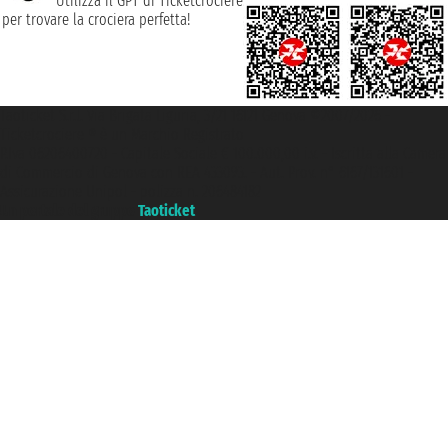
Utilizza il GPT di Ticketcrociere
per trovare la crociera perfetta!
Taoticket S.r.l. Via Brigata Liguria, 3/21 16121 Genova ©2007/2026 -
Ticketcrociere ® è un Marchio Registrato
P.Iva 06206400720 - Capitale Sociale € 100.000,00 i.v. - Iscritta alla Camera
di Commercio di Genova con REA 433093. - Aut. Prov. n° 6167/131601 -
Assicurazione Unipol - polizza n. 206484182
Un portale del gruppo
Taoticket