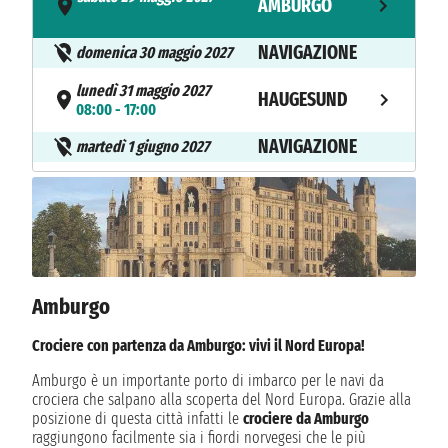
AMBURGO
- 20:00
NAVIGAZIONE
domenica 30 maggio 2027
lunedì 31 maggio 2027
HAUGESUND
08:00 - 17:00
NAVIGAZIONE
martedì 1 giugno 2027
mercoledì 2 giugno 2027
LEKNES
08:00 - 18:00
giovedì 3 giugno 2027
HONNINGSVÅG
20:00 - n.d.
Amburgo
venerdì 4 giugno 2027
HONNINGSVÅG
n.d. - 18:00
Crociere con partenza da Amburgo: vivi il Nord Europa!
NAVIGAZIONE
sabato 5 giugno 2027
Amburgo è un importante porto di imbarco per le navi da
crociera che salpano alla scoperta del Nord Europa. Grazie alla
domenica 6 giugno 2027
KRISTIANSAND
posizione di questa città infatti le
crociere da Amburgo
12:00 - 20:00
raggiungono facilmente sia i fiordi norvegesi che le più