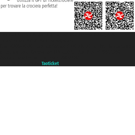
Utilizza il GPT di Ticketcrociere
per trovare la crociera perfetta!
Taoticket S.r.l. Via Brigata Liguria, 3/21 16121 Genova ©2007/2026 -
Ticketcrociere ® è un Marchio Registrato
P.Iva 06206400720 - Capitale Sociale € 100.000,00 i.v. - Iscritta alla Camera
di Commercio di Genova con REA 433093. - Aut. Prov. n° 6167/131601 -
Assicurazione Unipol - polizza n. 206484182
Un portale del gruppo
Taoticket