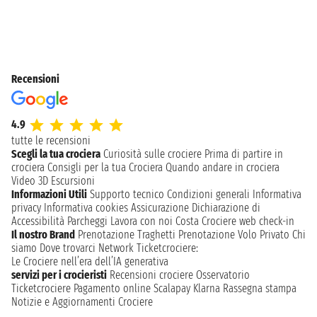
Recensioni
4.9
tutte le recensioni
Scegli la tua crociera
Curiosità sulle crociere
Prima di partire in
crociera
Consigli per la tua Crociera
Quando andare in crociera
Video 3D
Escursioni
Informazioni Utili
Supporto tecnico
Condizioni generali
Informativa
privacy
Informativa cookies
Assicurazione
Dichiarazione di
Accessibilità
Parcheggi
Lavora con noi
Costa Crociere web check-in
Il nostro Brand
Prenotazione Traghetti
Prenotazione Volo Privato
Chi
siamo
Dove trovarci
Network
Ticketcrociere:
Le Crociere nell’era dell’IA generativa
servizi per i crocieristi
Recensioni crociere
Osservatorio
Ticketcrociere
Pagamento online
Scalapay
Klarna
Rassegna stampa
Notizie e Aggiornamenti Crociere