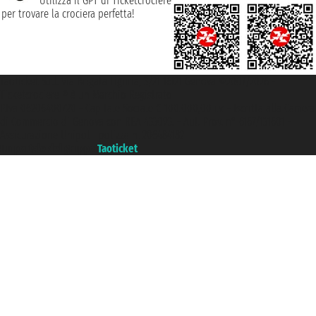
Utilizza il GPT di Ticketcrociere
per trovare la crociera perfetta!
Taoticket S.r.l. Via Brigata Liguria, 3/21 16121 Genova ©2007/2026 -
Ticketcrociere ® è un Marchio Registrato
P.Iva 06206400720 - Capitale Sociale € 100.000,00 i.v. - Iscritta alla Camera
di Commercio di Genova con REA 433093. - Aut. Prov. n° 6167/131601 -
Assicurazione Unipol - polizza n. 206484182
Un portale del gruppo
Taoticket