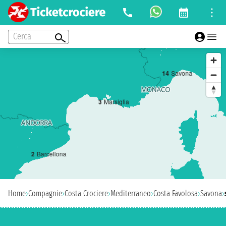
Cerca
1
4
Savona
3
Marsiglia
2
Barcellona
Home
›
Compagnie
›
Costa Crociere
›
Mediterraneo
›
Costa Favolosa
›
Savona
›