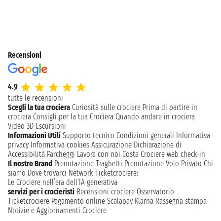
Recensioni
4.9
tutte le recensioni
Scegli la tua crociera
Curiosità sulle crociere
Prima di partire in
crociera
Consigli per la tua Crociera
Quando andare in crociera
Video 3D
Escursioni
Informazioni Utili
Supporto tecnico
Condizioni generali
Informativa
privacy
Informativa cookies
Assicurazione
Dichiarazione di
Accessibilità
Parcheggi
Lavora con noi
Costa Crociere web check-in
Il nostro Brand
Prenotazione Traghetti
Prenotazione Volo Privato
Chi
siamo
Dove trovarci
Network
Ticketcrociere:
Le Crociere nell’era dell’IA generativa
servizi per i crocieristi
Recensioni crociere
Osservatorio
Ticketcrociere
Pagamento online
Scalapay
Klarna
Rassegna stampa
Notizie e Aggiornamenti Crociere